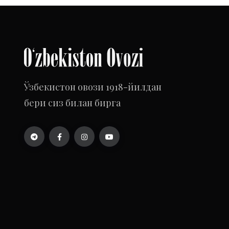
Ўзбекистон овози 1918-йилдан
бери сиз билан бирга