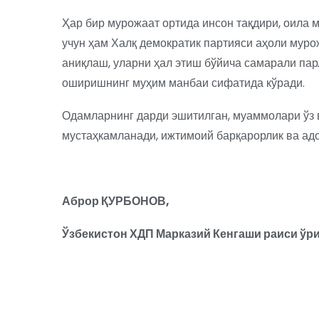
Ҳар бир мурожаат ортида инсон тақдири, оила 
учун ҳам Халқ демократик партияси аҳоли му
аниқлаш, уларни ҳал этиш бўйича самарали па
оширишнинг муҳим манбаи сифатида кўради.
Одамларнинг дарди эшитилган, муаммолари ўз в
мустаҳкамланади, ижтимоий барқарорлик ва адо
А
брор ҚУ
Р
Б
О
Н
ОВ
,
Ўзбекистон ХДП Марказий Кенгаши раиси ўр