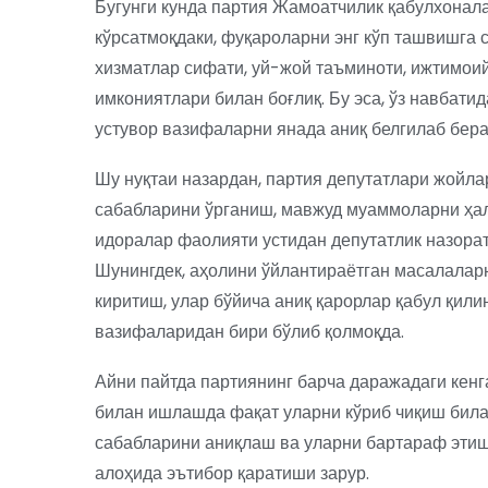
Бугунги кунда партия Жамоатчилик қабулхонал
кўрсатмоқдаки, фуқароларни энг кўп ташвишга
хизматлар сифати, уй-жой таъминоти, ижтимои
имкониятлари билан боғлиқ. Бу эса, ўз навбати
устувор вазифаларни янада аниқ белгилаб бера
Шу нуқтаи назардан, партия депутатлари жойла
сабабларини ўрганиш, мавжуд муаммоларни ҳал
идоралар фаолияти устидан депутатлик назора
Шунингдек, аҳолини ўйлантираётган масалалар
киритиш, улар бўйича аниқ қарорлар қабул қи
вазифаларидан бири бўлиб қолмоқда.
Айни пайтда партиянинг барча даражадаги кен
билан ишлашда фақат уларни кўриб чиқиш била
сабабларини аниқлаш ва уларни бартараф этиш
алоҳида эътибор қаратиши зарур.