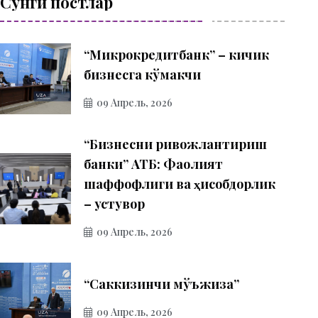
Сўнги постлар
“Микрокредитбанк” – кичик
бизнесга кўмакчи
09 Апрель, 2026
“Бизнесни ривожлантириш
банки” АТБ: Фаолият
шаффофлиги ва ҳисобдорлик
– устувор
09 Апрель, 2026
“Саккизинчи мўъжиза”
09 Апрель, 2026