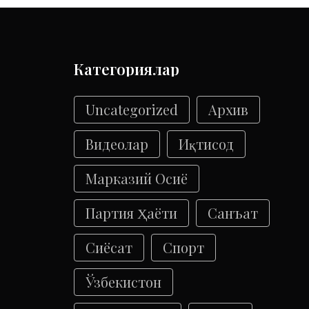
Категориялар
Uncategorized
Архив
Видеолар
Иқтисод
Марказий Осиё
Партия Ҳаёти
Санъат
Сиёсат
Спорт
Ўзбекистон