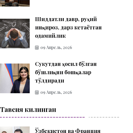
Шиддатли давр, руҳий
инқироз, дарз кетаётган
одамийлик
09 Апрель, 2026
Сукутдан ҳосил бўлган
бўшлиқни бошқалар
тўлдиради
09 Апрель, 2026
Тавсия килинган
Ўзбекистон ва Франция