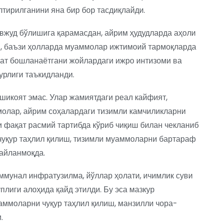
тирилганини яна бир бор тасдиқлайди.
вжуд бўлишига қарамасдан, айрим ҳудудларда аҳоли
и, баъзи ҳолларда муаммолар ижтимоий тармоқларда
кат бошланаётгани жойлардаги ижро интизоми ва
урлиги таъкидланди.
шикоят эмас. Улар жамиятдаги реал кайфият,
молар, айрим соҳалардаги тизимли камчиликларни
и фақат расмий тартибда кўриб чиқиш билан чекланиб
 чуқур таҳлил қилиш, тизимли муаммоларни бартараф
айланмоқда.
ммунал инфратузилма, йўллар ҳолати, ичимлик суви
лиги алоҳида қайд этилди. Бу эса мазкур
ммоларни чуқур таҳлил қилиш, манзилли чора-
.