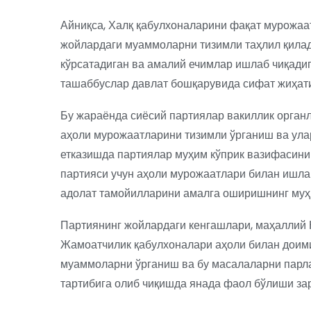
Айниқса, Халқ қабулхоналарини фақат мурожаат
жойлардаги муаммоларни тизимли таҳлил қилад
кўрсатадиган ва амалий ечимлар ишлаб чиқади
ташаббуслар давлат бошқарувида сифат жиҳати
Бу жараёнда сиёсий партиялар вакиллик органл
аҳоли мурожаатларини тизимли ўрганиш ва ула
етказишда партиялар муҳим кўприк вазифасини
партияси учун аҳоли мурожаатлари билан ишла
адолат тамойилларини амалга оширишнинг муҳ
Партиянинг жойлардаги кенгашлари, маҳаллий
Жамоатчилик қабулхоналари аҳоли билан доими
муаммоларни ўрганиш ва бу масалаларни парла
тартибига олиб чиқишда янада фаол бўлиши зар