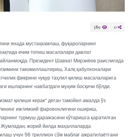
389
0
тини янада мустаҳкамлаш, фуқароларнинг
 вақтида ечим топиш масалалари давлат
 айланмоқда. Президент Шавкат Мирзиёев раислигида
тизимини такомиллаштириш, Халқ қабулхоналари
атчилик фикрини чуқур таҳлил қилиш масалаларига
ги ишларнинг навбатдаги муҳим босқичи бўлди.
хизмат қилиши керак” деган тамойил амалда ўз
олининг ижтимоий фаровонлигини ошириш,
арнинг турмуш даражасини кўтаришга қаратилган
а. Жумладан, жорий йилда маҳаллаларда
лаш учун 56 триллион сўм маблағ ажратилаётгани