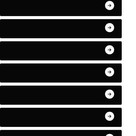
Uncategorized
Архив
Видеолар
Иқтисод
Марказий осиё
Партия ҳаёти