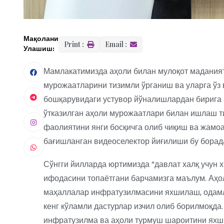
Мақолани
Print :
Email :
Улашиш:
Мамлакатимизда аҳоли билан мулоқот мадания
мурожаатларини тизимли ўрганиш ва уларга ўз
бошқарувидаги устувор йўналишлардан бирига
ўтказилган аҳоли мурожаатлари билан ишлаш 
фаолиятини янги босқичга олиб чиқиш ва жамо
бағишланган видеоселектор йиғилиши бу борада
Сўнгги йилларда юртимизда “давлат халқ учун 
ифодасини топаётгани барчамизга маълум. Аҳ
маҳаллалар инфратузилмасини яхшилаш, одамл
кенг кўламли дастурлар изчил олиб борилмоқд
инфратузилма ва аҳоли турмуш шароитини яхши