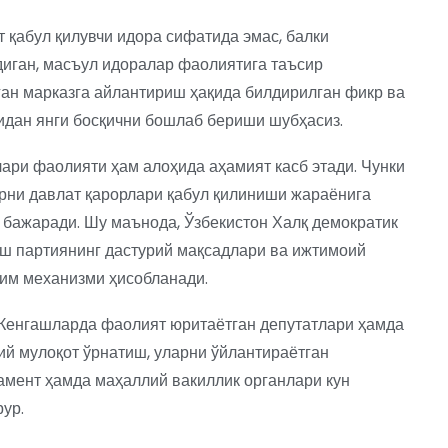
 қабул қилувчи идора сифатида эмас, балки
иган, масъул идоралар фаолиятига таъсир
ган марказга айлантириш ҳақида билдирилган фикр ва
дан янги босқични бошлаб бериши шубҳасиз.
ари фаолияти ҳам алоҳида аҳамият касб этади. Чунки
рни давлат қарорлари қабул қилиниши жараёнига
 бажаради. Шу маънода, Ўзбекистон Халқ демократик
ш партиянинг дастурий мақсадлари ва ижтимоий
им механизми ҳисобланади.
 Кенгашларда фаолият юритаётган депутатлари ҳамда
й мулоқот ўрнатиш, уларни ўйлантираётган
мент ҳамда маҳаллий вакиллик органлари кун
ур.