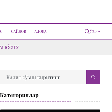
ЎЗБ
С
САЙЛОВ
АЛОҚА
М КЎЗГУ
Категориялар