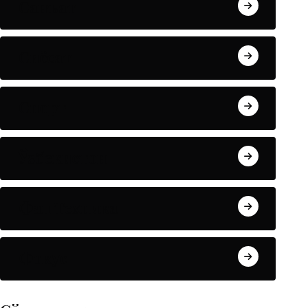
Санъат
Сиёсат
Спорт
Ўзбекистон
Фан Техника
Фокус