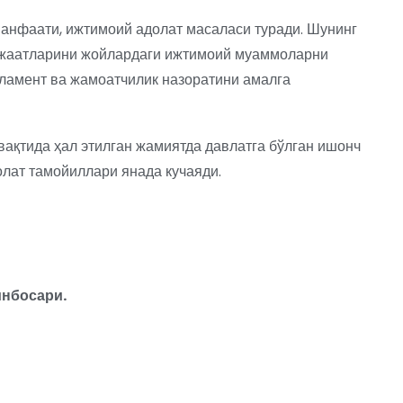
манфаати, ижтимоий адолат масаласи туради. Шунинг
рожаатларини жойлардаги ижтимоий муаммоларни
рламент ва жамоатчилик назоратини амалга
ақтида ҳал этилган жамиятда давлатга бўлган ишонч
лат тамойиллари янада кучаяди.
инбосари.