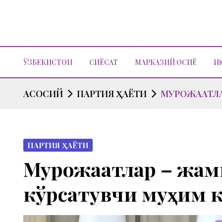
ЎЗБЕКИСТОН
СИЁСАТ
МАРКАЗИЙ ОСИЁ
И
АСОСИЙ
ПАРТИЯ ҲАЁТИ
МУРОЖААТЛА
ПАРТИЯ ҲАЁТИ
Мурожаатлар – жа
кўрсатувчи муҳим к