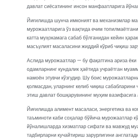
давлат сиёсатининг инсон манфаатларига йўнал
Йиғилишда шунча имконият ва механизмлар ма
мурожаатларига ўз вақтида ечим топилмаётган
катта муҳокамага сабаб бўлганидан кейин ҳара
масъулият масаласини жиддий кўриб чиқиш зар
Аслида мурожаатлар — бу фақатгина ариза ёки 
одамларнинг кундалик ҳаётида учраётган муам
намоён этувчи кўзгудир. Шу боис мурожаатларн
қолмасдан, уларнинг келиб чиқиш сабабларини
этиш давлат бошқарувининг муҳим вазифасига 
Йиғилишда алимент масаласи, энергетика ва ко
таъминоти каби соҳалар бўйича мурожаатлар кўп
йўналишларда хизматлар сифати ва мавжуд муа
тадбирларни кучайтириш зарурлигини англатади