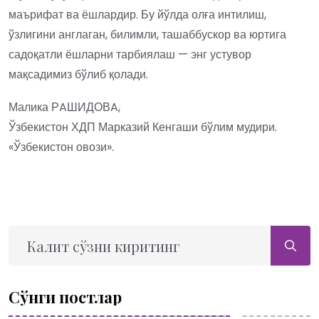
маърифат ва ёшлардир. Бу йўлда олға интилиш,
ўзлигини англаган, билимли, ташаббускор ва юртига
садоқатли ёшларни тарбиялаш — энг устувор
мақсадимиз бўлиб қолади.
Малика РAШИДОВA,
Ўзбекистон ХДП Марказий Кенгаши бўлим мудири.
«Ўзбекистон овози».
Сўнги постлар