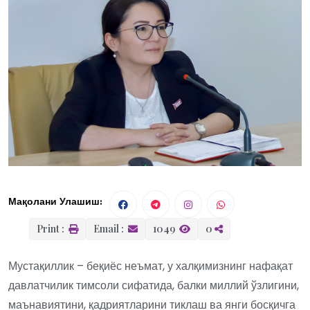
Мақолани Улашиш:
Print :
Email :
1049
0
Мустақиллик – беқиёс неъмат, у халқимизнинг нафақат
давлатчилик тимсоли сифатида, балки миллий ўзлигини,
маънавиятини, қадриятларини тиклаш ва янги босқичга