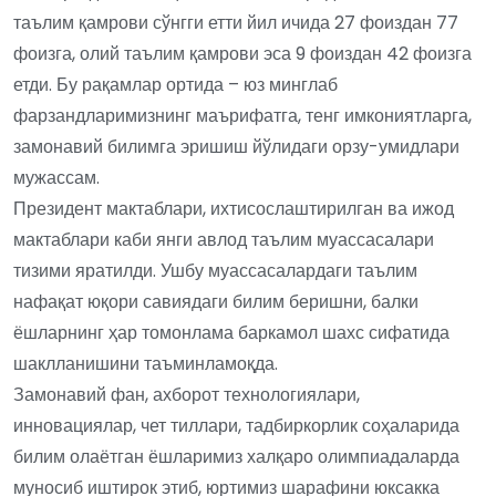
таълим қамрови сўнгги етти йил ичида 27 фоиздан 77
фоизга, олий таълим қамрови эса 9 фоиздан 42 фоизга
етди. Бу рақамлар ортида – юз минглаб
фарзандларимизнинг маърифатга, тенг имкониятларга,
замонавий билимга эришиш йўлидаги орзу-умидлари
мужассам.
Президент мактаблари, ихтисослаштирилган ва ижод
мактаблари каби янги авлод таълим муассасалари
тизими яратилди. Ушбу муассасалардаги таълим
нафақат юқори савиядаги билим беришни, балки
ёшларнинг ҳар томонлама баркамол шахс сифатида
шаклланишини таъминламоқда.
Замонавий фан, ахборот технологиялари,
инновациялар, чет тиллари, тадбиркорлик соҳаларида
билим олаётган ёшларимиз халқаро олимпиадаларда
муносиб иштирок этиб, юртимиз шарафини юксакка