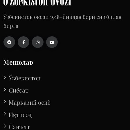
Ўзбекистон овози 1918-йилдан бери сиз билан
бирга
Менюлар
Ўзбекистон
Сиёсат
Марказий осиё
Иқтисод
Санъат