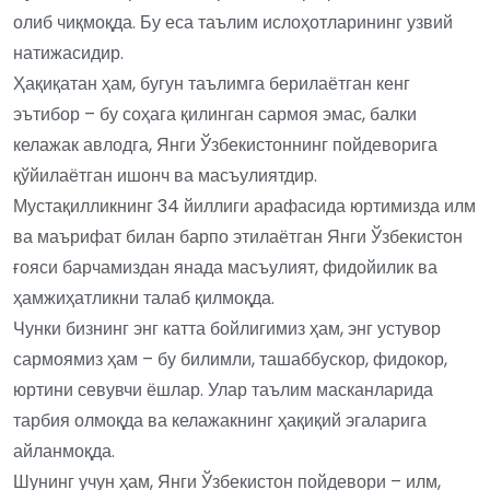
олиб чиқмоқда. Бу еса таълим ислоҳотларининг узвий
натижасидир.
Ҳақиқатан ҳам, бугун таълимга берилаётган кенг
эътибор – бу соҳага қилинган сармоя эмас, балки
келажак авлодга, Янги Ўзбекистоннинг пойдеворига
қўйилаётган ишонч ва масъулиятдир.
Мустақилликнинг 34 йиллиги арафасида юртимизда илм
ва маърифат билан барпо этилаётган Янги Ўзбекистон
ғояси барчамиздан янада масъулият, фидойилик ва
ҳамжиҳатликни талаб қилмоқда.
Чунки бизнинг энг катта бойлигимиз ҳам, энг устувор
сармоямиз ҳам – бу билимли, ташаббускор, фидокор,
юртини севувчи ёшлар. Улар таълим масканларида
тарбия олмоқда ва келажакнинг ҳақиқий эгаларига
айланмоқда.
Шунинг учун ҳам, Янги Ўзбекистон пойдевори – илм,