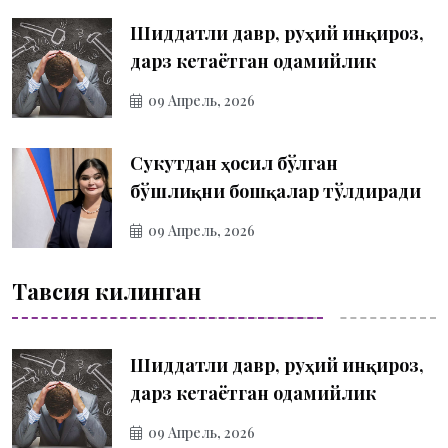
Шиддатли давр, руҳий инқироз,
дарз кетаётган одамийлик
09 Апрель, 2026
Сукутдан ҳосил бўлган
бўшлиқни бошқалар тўлдиради
09 Апрель, 2026
Тавсия килинган
Шиддатли давр, руҳий инқироз,
дарз кетаётган одамийлик
09 Апрель, 2026