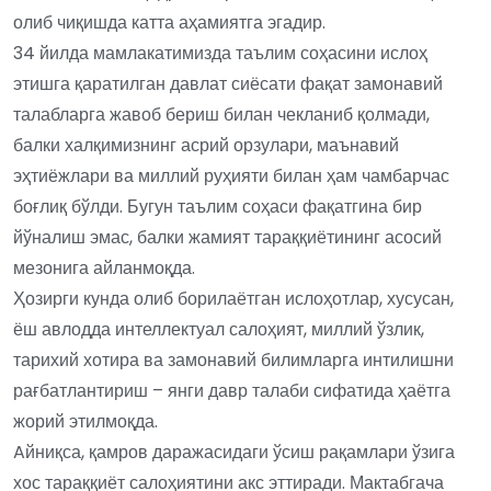
олиб чиқишда катта аҳамиятга эгадир.
34 йилда мамлакатимизда таълим соҳасини ислоҳ
этишга қаратилган давлат сиёсати фақат замонавий
талабларга жавоб бериш билан чекланиб қолмади,
балки халқимизнинг асрий орзулари, маънавий
эҳтиёжлари ва миллий руҳияти билан ҳам чамбарчас
боғлиқ бўлди. Бугун таълим соҳаси фақатгина бир
йўналиш эмас, балки жамият тараққиётининг асосий
мезонига айланмоқда.
Ҳозирги кунда олиб борилаётган ислоҳотлар, хусусан,
ёш авлодда интеллектуал салоҳият, миллий ўзлик,
тарихий хотира ва замонавий билимларга интилишни
рағбатлантириш – янги давр талаби сифатида ҳаётга
жорий этилмоқда.
Aйниқса, қамров даражасидаги ўсиш рақамлари ўзига
хос тараққиёт салоҳиятини акс эттиради. Мактабгача