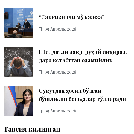
“Саккизинчи мўъжиза”
09 Апрель, 2026
Шиддатли давр, руҳий инқироз,
дарз кетаётган одамийлик
09 Апрель, 2026
Сукутдан ҳосил бўлган
бўшлиқни бошқалар тўлдиради
09 Апрель, 2026
Тавсия килинган