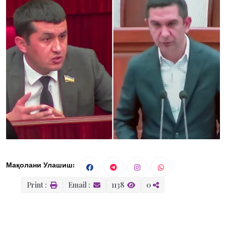
Мақолани Улашиш:
Print :
Email :
1138
0