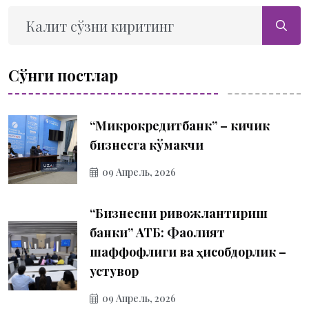
Сўнги постлар
“Микрокредитбанк” – кичик
бизнесга кўмакчи
09 Апрель, 2026
“Бизнесни ривожлантириш
банки” АТБ: Фаолият
шаффофлиги ва ҳисобдорлик –
устувор
09 Апрель, 2026