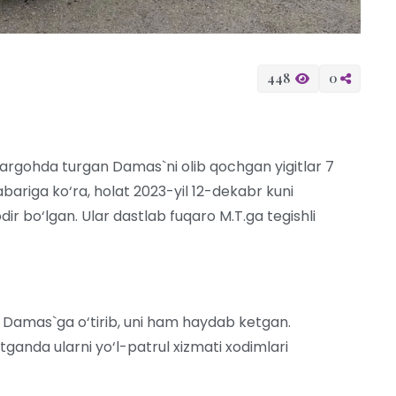
448
0
rgohda turgan Damas`ni olib qochgan yigitlar 7
abariga ko‘ra, holat 2023-yil 12-dekabr kuni
r bo‘lgan. Ular dastlab fuqaro M.T.ga tegishli
a Damas`ga o‘tirib, uni ham haydab ketgan.
anda ularni yo‘l-patrul xizmati xodimlari