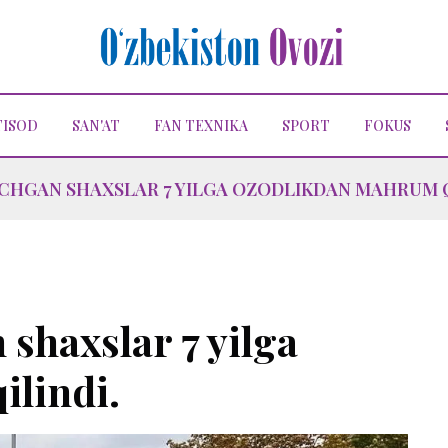
TISOD
SAN'AT
FAN TEXNIKA
SPORT
FOKUS
CHGAN SHAXSLAR 7 YILGA OZODLIKDAN MAHRUM Q
shaxslar 7 yilga
lindi.