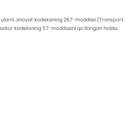
i ularni Jinoyat kodeksining 267-moddasi (Transport
. Mazkur kodeksning 57-moddasini qo‘llangan holda,