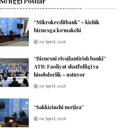
So'nggi Postlar
“Mikrokreditbank” – kichik
biznesga ko‘makchi
09 Aprel, 2026
“Biznesni rivojlantirish banki”
ATB: Faoliyat shaffofligi va
hisobdorlik – ustuvor
09 Aprel, 2026
“Sakkizinchi mo‘jiza”
09 Aprel, 2026