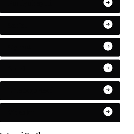
Partiya hayoti
San'at
Siyosat
Sport
Uncategorized
Videolar