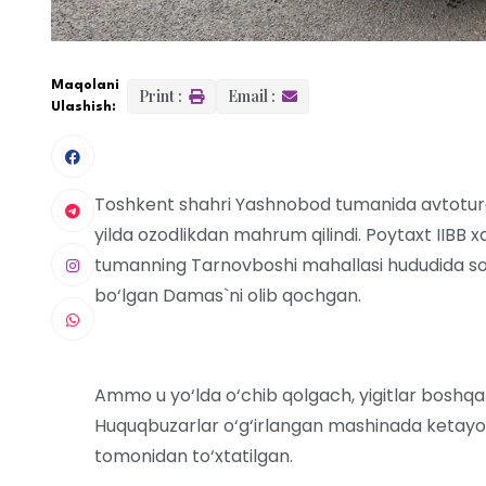
Maqolani
Print :
Email :
Ulashish:
Toshkent shahri Yashnobod tumanida avtotura
yilda ozodlikdan mahrum qilindi. Poytaxt IIBB x
tumanning Tarnovboshi mahallasi hududida sodi
bo‘lgan Damas`ni olib qochgan.
Ammo u yo‘lda o‘chib qolgach, yigitlar boshq
Huquqbuzarlar o‘g‘irlangan mashinada ketayotg
tomonidan to‘xtatilgan.