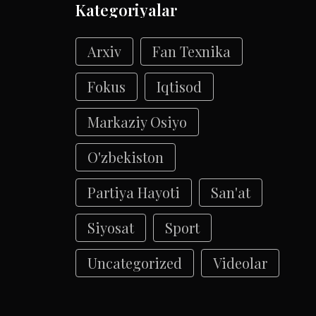
Kategoriyalar
Arxiv
Fan Texnika
Fokus
Iqtisod
Markaziy Osiyo
O'zbekiston
Partiya Hayoti
San'at
Siyosat
Sport
Uncategorized
Videolar