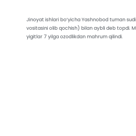
Jinoyat ishlari bo‘yicha Yashnobod tuman sud
vositasini olib qochish) bilan aybli deb topdi
yigitlar 7 yilga ozodlikdan mahrum qilindi.