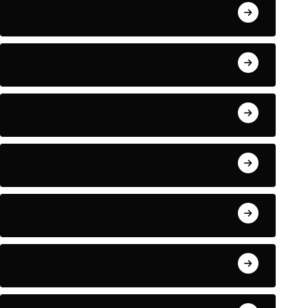
Arxiv
Fan Texnika
Fokus
Iqtisod
Markaziy Osiyo
O'zbekiston