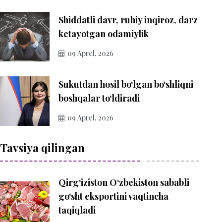
Shiddatli davr, ruhiy inqiroz, darz
ketayotgan odamiylik
09 Aprel, 2026
Sukutdan hosil bo‘lgan bo‘shliqni
boshqalar to‘ldiradi
09 Aprel, 2026
Tavsiya qilingan
Qirg‘iziston O‘zbekiston sababli
go‘sht eksportini vaqtincha
taqiqladi