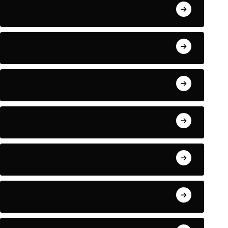
Arxiv
Fan Texnika
Fokus
Iqtisod
Markaziy Osiyo
O'zbekiston