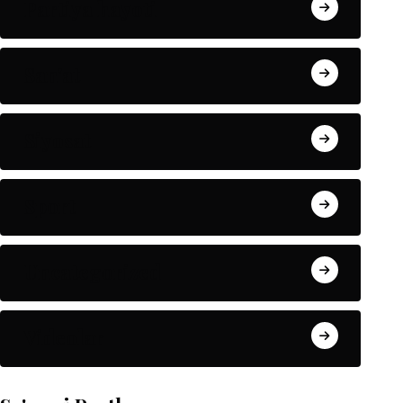
Partiya hayoti
San'at
Siyosat
Sport
Uncategorized
Videolar