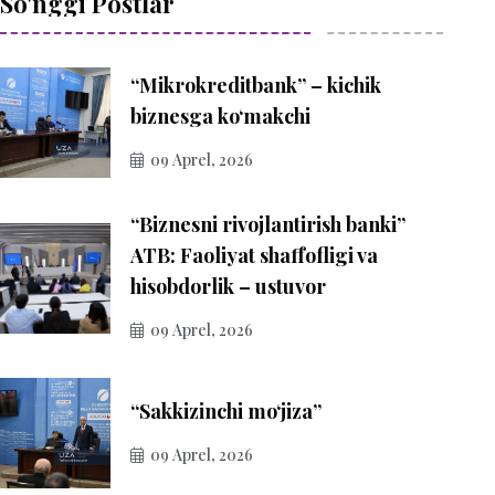
So'nggi Postlar
“Mikrokreditbank” – kichik
biznesga ko‘makchi
09 Aprel, 2026
“Biznesni rivojlantirish banki”
ATB: Faoliyat shaffofligi va
hisobdorlik – ustuvor
09 Aprel, 2026
“Sakkizinchi mo‘jiza”
09 Aprel, 2026