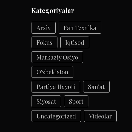
Kategoriyalar
Arxiv
Fan Texnika
Fokus
Iqtisod
Markaziy Osiyo
O'zbekiston
Partiya Hayoti
San'at
Siyosat
Sport
Uncategorized
Videolar