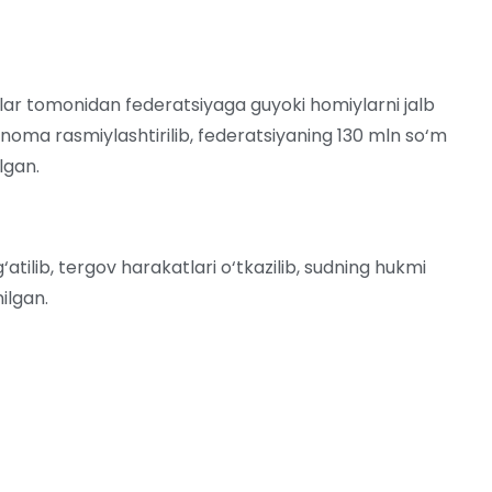
ar tomonidan federatsiyaga guyoki homiylarni jalb
rtnoma rasmiylashtirilib, federatsiyaning 130 mln so‘m
lgan.
‘atilib, tergov harakatlari o‘tkazilib, sudning hukmi
ilgan.