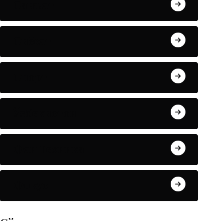
Санъат
Сиёсат
Спорт
Ўзбекистон
Фан Техника
Фокус