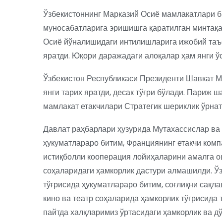
Ўзбекистоннинг Марказий Осиё мамлакатлари б
муносабатларига эришишга қаратилган минтақа
Осиё йўналишидаги интилишларига ижобий таъс
яратди. Юқори даражадаги алоқалар ҳам янги ўс
Ўзбекистон Республикаси Президенти Шавкат 
янги тарих яратди, десак тўғри бўлади. Париж 
мамлакат етакчилари Стратегик шериклик ўрнат
Давлат раҳбарлари ҳузурида Мутахассислар ва 
ҳукуматлараро битим, Франциянинг етакчи ком
истиқболли кооперация лойиҳаларини амалга о
соҳаларидаги ҳамкорлик дастури алмашилди. Ў
тўғрисида ҳукуматлараро битим, соғлиқни сақла
кино ва театр соҳаларида ҳамкорлик тўғрисида
пайтда халқларимиз ўртасидаги ҳамкорлик ва 