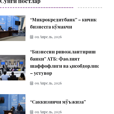
Сўнги постлар
“Микрокредитбанк” – кичик
бизнесга кўмакчи
09 Апрель, 2026
“Бизнесни ривожлантириш
банки” АТБ: Фаолият
шаффофлиги ва ҳисобдорлик
– устувор
09 Апрель, 2026
“Саккизинчи мўъжиза”
09 Апрель, 2026