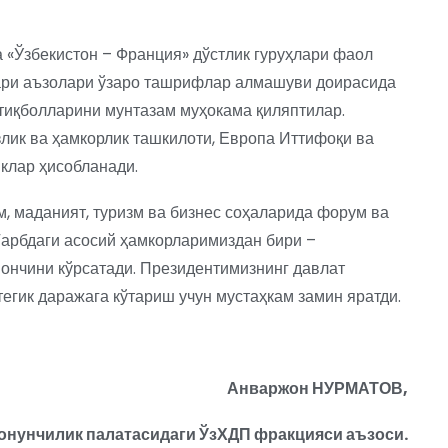
 «Ўзбекистон – Франция» дўстлик гуруҳлари фаол
лари аъзолари ўзаро ташрифлар алмашуви доирасида
тиқболларини мунтазам муҳокама қиляптилар.
лик ва ҳамкорлик ташкилоти, Европа Иттифоқи ва
клар ҳисобланади.
, маданият, туризм ва бизнес соҳаларида форум ва
Ғарбдаги асосий ҳамкорларимиздан бири –
ончини кўрсатади. Президентимизнинг давлат
гик даражага кўтариш учун мустаҳкам замин яратди.
Анваржон НУРМАТОВ,
онунчилик палатасидаги ЎзХДП фракцияси аъзоси.