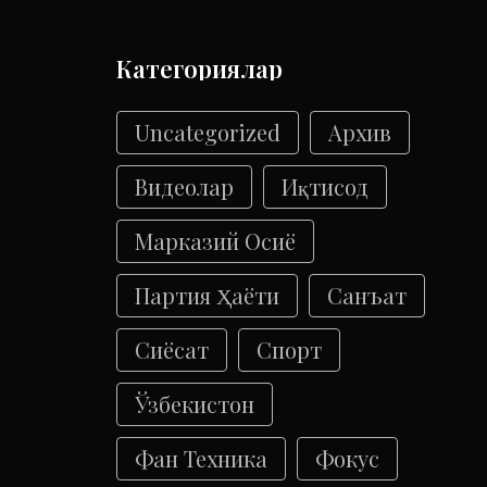
Категориялар
Uncategorized
Архив
Видеолар
Иқтисод
Марказий Осиё
Партия Ҳаёти
Санъат
Сиёсат
Спорт
Ўзбекистон
Фан Техника
Фокус