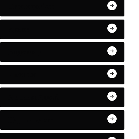
Uncategorized
Архив
Видеолар
Иқтисод
Марказий осиё
Партия ҳаёти