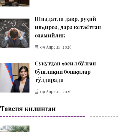
Шиддатли давр, руҳий
инқироз, дарз кетаётган
одамийлик
09 Апрель, 2026
Сукутдан ҳосил бўлган
бўшлиқни бошқалар
тўлдиради
09 Апрель, 2026
Тавсия килинган