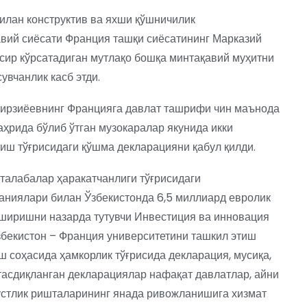
илан конструктив ва яхши қўшничилик
вий сиёсати Франция ташқи сиёсатининг Марказий
ир кўрсатадиган мутлақо бошқа минтақавий муҳитни
увчанлик касб этди.
Мирзиёевнинг Францияга давлат ташрифи чин маънода
шаҳрида бўлиб ўтган музокаралар якунида икки
иш тўғрисидаги қўшма декларацияни қабул қилди.
талабалар ҳаракатчанлиги тўғрисидаги
паниялари билан Ўзбекистонда 6,5 миллиард евролик
ширишни назарда тутувчи Инвестиция ва инновация
збекистон – Франция университетини ташкил этиш
ш соҳасида ҳамкорлик тўғрисида декларация, мусиқа,
 тасдиқланган декларациялар нафақат давлатлар, айни
дўстлик ришталарининг янада ривожланишига хизмат