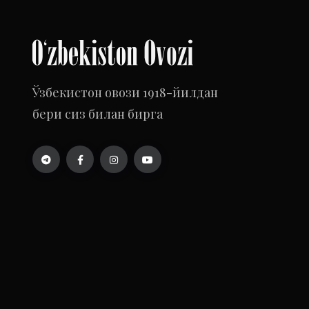
Ўзбекистон овози 1918-йилдан
бери сиз билан бирга