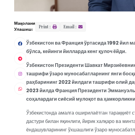
Мақолани
Print :
Email :
Улашиш:
Ўзбекистон ва Франция ўртасида 1992 йил м
бўлса, кейинги йилларда кенг қулоч ёйди.
Ўзбекистон Президенти Шавкат Мирзиёевнин
ташрифи ўзаро муносабатларнинг янги босқ
раҳбарининг 2022 йилдаги ташрифи олий да
2023 йилда Франция Президенти Эммануэль
соҳалардаги сиёсий мулоқот ва ҳамкорликни
Ўзбекистонда амалга оширилаётган тараққиёт 
дастури билан яқинлиги, йирик халқаро ва мин
ёндашувларининг ўхшашлиги ўзаро муносабатл