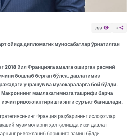
799
0
арт ойида дипломатик муносабатлар ўрнатилган
г 2018 йил Францияга амалга оширган расмий
ичини бошлаб берган бўлса, давлатимиз
ражадаги учрашув ва музокараларга бой бўлди.
 Макроннинг мамлакатимизга ташрифи барча
 изчил ривожлантиришга янги суръат бағишлади.
стратегиясининг Франция раҳбарининг ислоҳотлар
тақавий муаммоларни ҳал қилишда икки давлат
арнинг ривожланиб боришига замин бўлди.