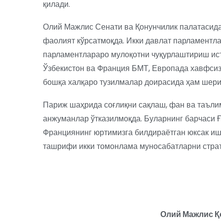
қилади.
Олий Мажлис Сенати ва Қонунчилик палатасида
фаолият кўрсатмоқда. Икки давлат парламент
парламентлараро мулоқотни чуқурлаштириш ис
Ўзбекистон ва Франция БМТ, Европада хавфсиз
бошқа халқаро тузилмалар доирасида ҳам шери
Париж шаҳрида соғлиқни сақлаш, фан ва таълим
анжуманлар ўтказилмоқда. Буларнинг барчаси 
Франциянинг юртимизга билдираётган юксак иш
ташрифи икки томонлама муносабатларни страте
Олий Мажлис Қ