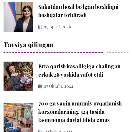
Sukutdan hosil bo‘lgan bo‘shliqni
boshqalar to‘ldiradi
09 Aprel, 2026
Tavsiya qilingan
Erta qarish kasalligiga chalingan
erkak 28 yoshida vafot etdi
07 Oktabr, 2024
700 ga yaqin umumiy ovqatlanish
korxonalarining 524 tasida
taomnoma davlat tilida emas
21 Oktabr, 2024