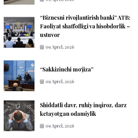
“Biznesni rivojlantirish banki” ATB:
Faoliyat shaffofligi va hisobdorlik –
ustuvor
09 Aprel, 2026
“Sakkizinchi mo‘jiza”
09 Aprel, 2026
Shiddatli davr, ruhiy inqiroz, darz
ketayotgan odamiylik
09 Aprel, 2026