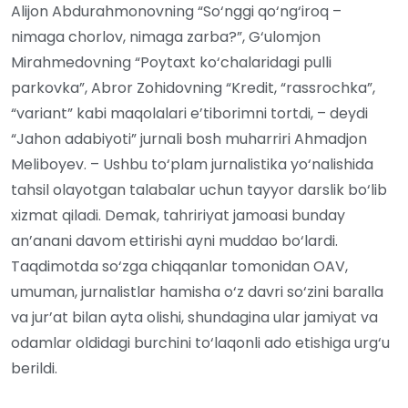
Alijon Abdurahmonovning “So‘nggi qo‘ng‘iroq –
nimaga chorlov, nimaga zarba?”, G‘ulomjon
Mirahmedovning “Poytaxt ko‘chalaridagi pulli
parkovka”, Abror Zohidovning “Kredit, “rassrochka”,
“variant” kabi maqolalari e’tiborimni tortdi, – deydi
“Jahon adabiyoti” jurnali bosh muharriri Ahmadjon
Meliboyev. – Ushbu to‘plam jurnalistika yo‘nalishida
tahsil olayotgan talabalar uchun tayyor darslik bo‘lib
xizmat qiladi. Demak, tahririyat jamoasi bunday
an’anani davom ettirishi ayni muddao bo‘lardi.
Taqdimotda so‘zga chiqqanlar tomonidan OAV,
umuman, jurnalistlar hamisha o‘z davri so‘zini baralla
va jur’at bilan ayta olishi, shundagina ular jamiyat va
odamlar oldidagi burchini to‘laqonli ado etishiga urg‘u
berildi.