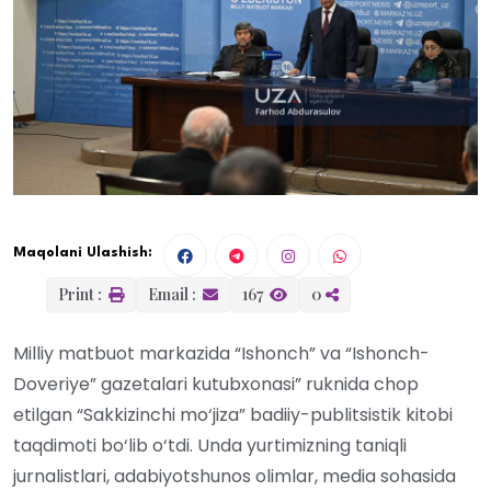
Maqolani Ulashish:
Print :
Email :
167
0
Milliy matbuot markazida “Ishonch” va “Ishonch-
Doveriye” gazetalari kutubxonasi” ruknida chop
etilgan “Sakkizinchi mo‘jiza” badiiy-publitsistik kitobi
taqdimoti bo‘lib o‘tdi. Unda yurtimizning taniqli
jurnalistlari, adabiyotshunos olimlar, media sohasida