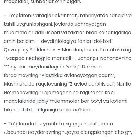
maqolalar, suhbatlar o‘rin olgan.
– To‘plamni varaqlar ekanman, tahririyatda tanqid va
tahlil uyg‘unlashgani, joylarda uchrayotgan
muammolar dalil-isboti va faktlar bilan ko‘tarilganiga
amin bo‘ldim, – deydi filologiya fanlari doktori
Qozoqboy Yo‘ldoshev. – Masalan, Husan Ermatovning
“Maqsad nechog‘liq mantiqli?”, Jahongir Nahanovning
“G‘oyalar maydonidagi bo‘shliq”, Darmon
Ibragimovning “Plastikka aylanayotgan odam”,
Mashhura Jo‘raqulovaning “Z avlod qarshisida”, Nurillo
No‘monovning “Tejamaganning tagi tang” kabi
maqolalarida jiddiy muammolar bor bo‘yi va ko‘lami
bilan ochib berilganiga amin bo‘ldim.
– To‘plamda biz yaxshi tanigan jurnalistlardan
Abdunabi Haydarovning “Qayta alangalangan cho‘g‘”,