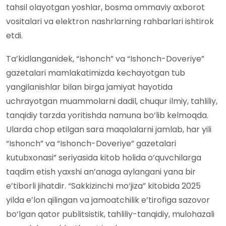
tahsil olayotgan yoshlar, bosma ommaviy axborot
vositalari va elektron nashrlarning rahbarlari ishtirok
etdi.
Ta’kidlanganidek, “Ishonch” va “Ishonch-Doveriye”
gazetalari mamlakatimizda kechayotgan tub
yangilanishlar bilan birga jamiyat hayotida
uchrayotgan muammolarni dadil, chuqur ilmiy, tahliliy,
tanqidiy tarzda yoritishda namuna bo‘lib kelmoqda.
Ularda chop etilgan sara maqolalarni jamlab, har yili
“Ishonch” va “Ishonch-Doveriye” gazetalari
kutubxonasi” seriyasida kitob holida o‘quvchilarga
taqdim etish yaxshi an’anaga aylangani yana bir
e’tiborli jihatdir. “Sakkizinchi mo‘jiza” kitobida 2025
yilda e’lon qilingan va jamoatchilik e’tirofiga sazovor
bo‘lgan qator publitsistik, tahliliy-tanqidiy, mulohazali