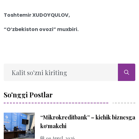
Toshtemir XUDOYQULOV,
“O‘zbekiston ovozi” muxbiri.
So'nggi Postlar
“Mikrokreditbank” – kichik biznesga
ko‘makchi
09 Aprel, 2026