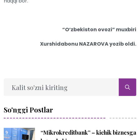
haqqi bor.
“O‘zbekiston ovozi” muxbiri
Xurshidabonu NAZAROVA yozib oldi.
So'nggi Postlar
“Mikrokreditbank” – kichik biznesga