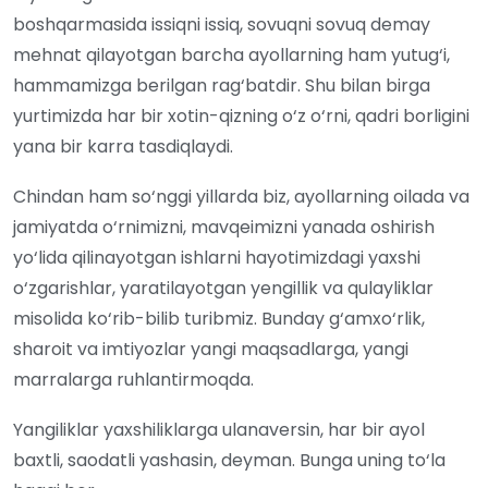
boshqarmasida issiqni issiq, sovuqni sovuq demay
mehnat qilayotgan barcha ayollarning ham yutug‘i,
hammamizga berilgan rag‘batdir. Shu bilan birga
yurtimizda har bir xotin-qizning o‘z o‘rni, qadri borligini
yana bir karra tasdiqlaydi.
Chindan ham so‘nggi yillarda biz, ayollarning oilada va
jamiyatda o‘rnimizni, mavqeimizni yanada oshirish
yo‘lida qilinayotgan ishlarni hayotimizdagi yaxshi
o‘zgarishlar, yaratilayotgan yengillik va qulayliklar
misolida ko‘rib-bilib turibmiz. Bunday g‘amxo‘rlik,
sharoit va imtiyozlar yangi maqsadlarga, yangi
marralarga ruhlantirmoqda.
Yangiliklar yaxshiliklarga ulanaversin, har bir ayol
baxtli, saodatli yashasin, deyman. Bunga uning to‘la