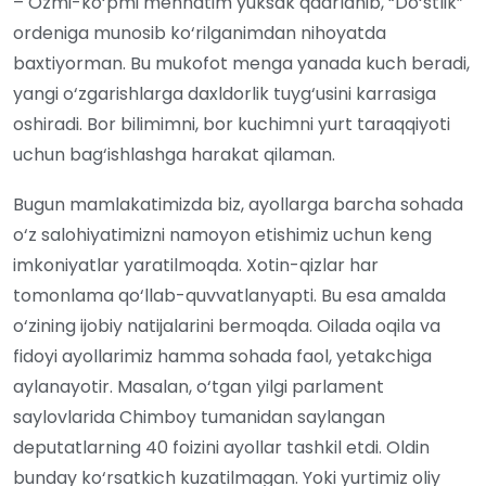
– Ozmi-ko‘pmi mehnatim yuksak qadrlanib, “Do‘stlik”
ordeniga munosib ko‘rilganimdan nihoyatda
baxtiyorman. Bu mukofot menga yanada kuch beradi,
yangi o‘zgarishlarga daxldorlik tuyg‘usini karrasiga
oshiradi. Bor bilimimni, bor kuchimni yurt taraqqiyoti
uchun bag‘ishlashga harakat qilaman.
Bugun mamlakatimizda biz, ayollarga barcha sohada
o‘z salohiyatimizni namoyon etishimiz uchun keng
imkoniyatlar yaratilmoqda. Xotin-qizlar har
tomonlama qo‘llab-quvvatlanyapti. Bu esa amalda
o‘zining ijobiy natijalarini bermoqda. Oilada oqila va
fidoyi ayollarimiz hamma sohada faol, yetakchiga
aylanayotir. Masalan, o‘tgan yilgi parlament
saylovlarida Chimboy tumanidan saylangan
deputatlarning 40 foizini ayollar tashkil etdi. Oldin
bunday ko‘rsatkich kuzatilmagan. Yoki yurtimiz oliy