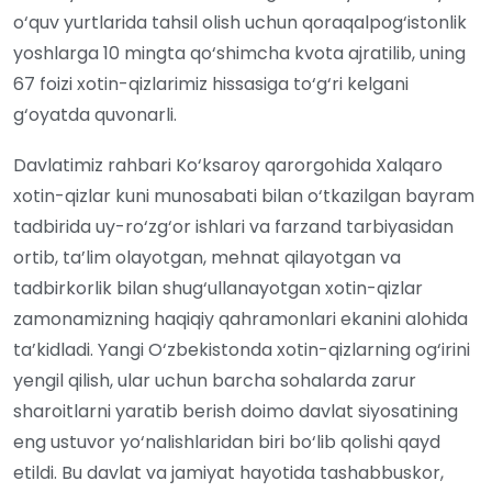
o‘quv yurtlarida tahsil olish uchun qoraqalpog‘istonlik
yoshlarga 10 mingta qo‘shimcha kvota ajratilib, uning
67 foizi xotin-qizlarimiz hissasiga to‘g‘ri kelgani
g‘oyatda quvonarli.
Davlatimiz rahbari Ko‘ksaroy qarorgohida Xalqaro
xotin-qizlar kuni munosabati bilan o‘tkazilgan bayram
tadbirida uy-ro‘zg‘or ishlari va farzand tarbiyasidan
ortib, ta’lim olayotgan, mehnat qilayotgan va
tadbirkorlik bilan shug‘ullanayotgan xotin-qizlar
zamonamizning haqiqiy qahramonlari ekanini alohida
ta’kidladi. Yangi O‘zbekistonda xotin-qizlarning og‘irini
yengil qilish, ular uchun barcha sohalarda zarur
sharoitlarni yaratib berish doimo davlat siyosatining
eng ustuvor yo‘nalishlaridan biri bo‘lib qolishi qayd
etildi. Bu davlat va jamiyat hayotida tashabbuskor,