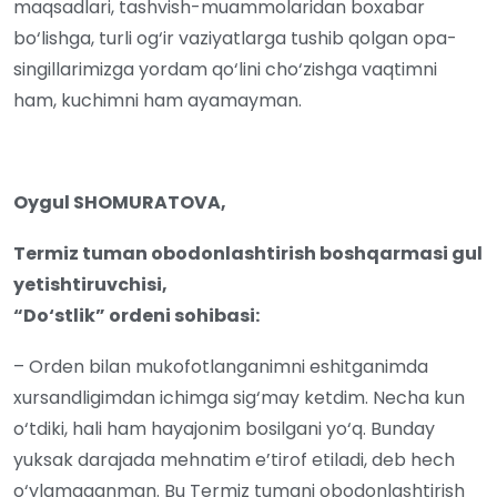
maqsadlari, tashvish-muammolaridan boxabar
bo‘lishga, turli og‘ir vaziyatlarga tushib qolgan opa-
singillarimizga yordam qo‘lini cho‘zishga vaqtimni
ham, kuchimni ham ayamayman.
Oygul SHOMURATOVA,
Termiz tuman obodonlashtirish boshqarmasi gul
yetishtiruvchisi,
“Do‘stlik” ordeni sohibasi:
– Orden bilan mukofotlanganimni eshitganimda
xursandligimdan ichimga sig‘may ketdim. Necha kun
o‘tdiki, hali ham hayajonim bosilgani yo‘q. Bunday
yuksak darajada mehnatim e’tirof etiladi, deb hech
o‘ylamaganman. Bu Termiz tumani obodonlashtirish