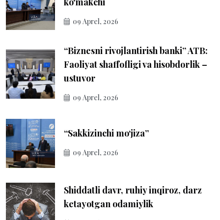
ko‘makchi
09 Aprel, 2026
“Biznesni rivojlantirish banki” ATB:
Faoliyat shaffofligi va hisobdorlik –
ustuvor
09 Aprel, 2026
“Sakkizinchi mo‘jiza”
09 Aprel, 2026
Shiddatli davr, ruhiy inqiroz, darz
ketayotgan odamiylik