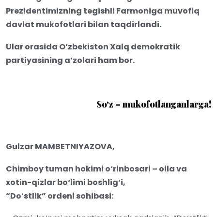
Prezidentimizning tegishli Farmoniga muvofiq
davlat mukofotlari bilan taqdirlandi.
Ular orasida O‘zbekiston Xalq demokratik
partiyasining a’zolari ham bor.
So
‘z – mukofotlanganlarga!
Gulzar MAMBETNIYAZOVA,
Chimboy tuman hokimi o‘rinbosari – oila va
xotin-qizlar bo‘limi boshlig‘i,
“Do‘stlik” ordeni sohibasi: