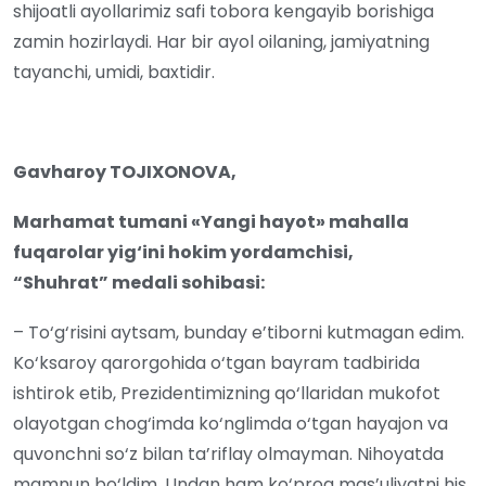
shijoatli ayollarimiz safi tobora kengayib borishiga
zamin hozirlaydi. Har bir ayol oilaning, jamiyatning
tayanchi, umidi, baxtidir.
Gavharoy TOJIXONOVA,
Marhamat tumani
«Yangi hayot» mahalla
fuqarolar yig‘ini hokim yordamchisi,
“Shuhrat” medali sohibasi:
– To‘g‘risini aytsam, bunday e’tiborni kutmagan edim.
Ko‘ksaroy qarorgohida o‘tgan bayram tadbirida
ishtirok etib, Prezidentimizning qo‘llaridan mukofot
olayotgan chog‘imda ko‘nglimda o‘tgan hayajon va
quvonchni so‘z bilan ta’riflay olmayman. Nihoyatda
mamnun bo‘ldim. Undan ham ko‘proq mas’uliyatni his