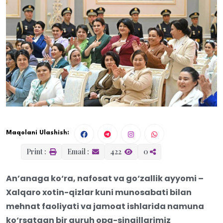
Maqolani Ulashish:
Print :
Email :
422
0
An’anaga ko‘ra, nafosat va go‘zallik ayyomi –
Xalqaro xotin-qizlar kuni munosabati bilan
mehnat faoliyati va jamoat ishlarida namuna
ko‘rsatgan bir guruh opa-singillarimiz