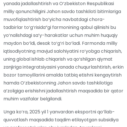
yanada jadallashtirish va O‘zbekiston Respublikasi
milliy qonunchiligini Jahon savdo tashkiloti bitimlariga
muvofiqlashtirish bo‘yicha navbatdagi chora-
tadbirlar to‘g‘risida”gi farmonining qabul qilinishi bu
yo‘nalishdagi sa’y-harakatlar uchun muhim huquqiy
maydon bo‘ldi, desak to‘g‘ri bo‘ladi. Farmonda milliy
iqtisodiyotning mavjud salohiyatini ro‘yobga chiqarish,
uning global ishlab chiqarish va qo‘shilgan qiymat
zanjiriga integratsiyasini yanada chuqurlashtirish, erkin
bozor tamoyillarini amalda tatbiq etishni kengaytirish
hamda O‘zbekistonning Jahon savdo tashkilotiga
a’zoligiga erishishni jadallashtirish maqsadida bir qator
muhim vazifalar belgilandi.
Unga ko‘ra, 2025 yil 1 yanvardan eksportni qo‘llab-
quvvatlash maqsadida taqdim etilayotgan subsidiya