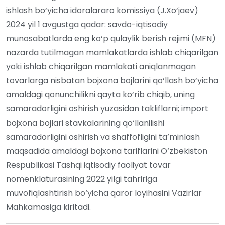
ishlash bo‘yicha idoralararo komissiya (J.Xo‘jaev)
2024 yil 1 avgustga qadar: savdo-iqtisodiy
munosabatlarda eng ko‘p qulaylik berish rejimi (MFN)
nazarda tutilmagan mamlakatlarda ishlab chiqarilgan
yoki ishlab chiqarilgan mamlakati aniqlanmagan
tovarlarga nisbatan bojxona bojlarini qo‘llash bo‘yicha
amaldagi qonunchilikni qayta ko‘rib chiqib, uning
samaradorligini oshirish yuzasidan takliflarni; import
bojxona bojlari stavkalarining qo‘llanilishi
samaradorligini oshirish va shaffofligini ta’minlash
maqsadida amaldagi bojxona tariflarini O‘zbekiston
Respublikasi Tashqi iqtisodiy faoliyat tovar
nomenklaturasining 2022 yilgi tahririga
muvofiqlashtirish bo‘yicha qaror loyihasini Vazirlar
Mahkamasiga kiritadi.