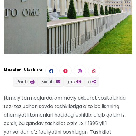
Maqolani Ulashish:
Print :
Email :
306
0
Ijtimoiy tarmoqlarda, ommaviy axborot vositalarida
tez-tez Jahon savdo tashkilotiga a’zo bo‘lishning
ahamiyatli tomonlari haqidagi eshitib, o‘qib qolamiz.
Xo‘sh, bu qanday tashkilot o‘zi? JST 1995 yil 1
yanvardan o‘z faoliyatini boshlagan. Tashkilot