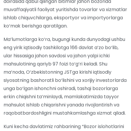
doirasida qabul qilingan bitimlar jahon bozorida
muvaffaqiyatli faoliyat yuritishda tovarlar va xizmatlar
ishlab chiquvchilarga, eksportyor va importyorlarga
ko‘mak berishga qaratilgan.
Ma’lumotlarga ko‘ra, bugungi kunda dunyodagi ushbu
eng yirik iqtisodiy tashkilotga 166 davlat a’zo bo‘lib,
ular hissasiga jahon savdosi va jahon yalpi ichki
mahsulotining qariyb 97 foizi to‘g‘ri keladi. Shu
ma’noda, O‘zbekistonning JSTga kirishi iqtisodiy
siyosatning bashoratli bo‘lishini va xorijiy investorlarda
unga bo‘lgan ishonchni oshiradi, tashqi bozorlarga
erkin chiqishni ta’minlaydi, mamlakatimizda tayyor
mahsulot ishlab chiqarishni yanada rivojlantirish va
raqobatbardoshligini mustahkamlashga xizmat qiladi.
Kuni kecha davlatimiz rahbarining “Bozor islohotlarini