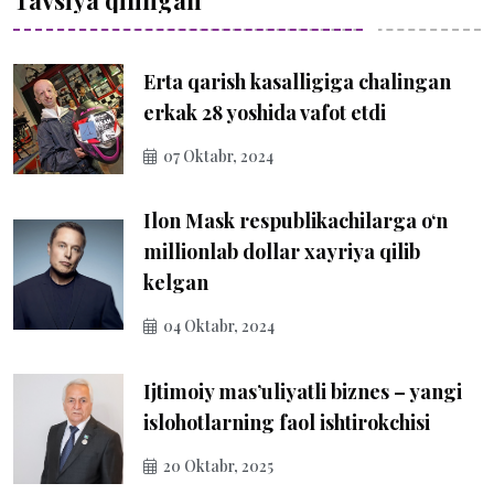
Tavsiya qilingan
Erta qarish kasalligiga chalingan
erkak 28 yoshida vafot etdi
07 Oktabr, 2024
Ilon Mask respublikachilarga o‘n
millionlab dollar xayriya qilib
kelgan
04 Oktabr, 2024
Ijtimoiy mas’uliyatli biznes – yangi
islohotlarning faol ishtirokchisi
20 Oktabr, 2025