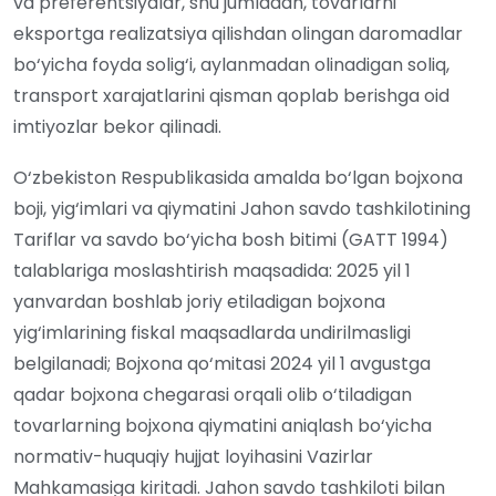
va preferentsiyalar, shu jumladan, tovarlarni
eksportga realizatsiya qilishdan olingan daromadlar
bo‘yicha foyda solig‘i, aylanmadan olinadigan soliq,
transport xarajatlarini qisman qoplab berishga oid
imtiyozlar bekor qilinadi.
O‘zbekiston Respublikasida amalda bo‘lgan bojxona
boji, yig‘imlari va qiymatini Jahon savdo tashkilotining
Tariflar va savdo bo‘yicha bosh bitimi (GATT 1994)
talablariga moslashtirish maqsadida: 2025 yil 1
yanvardan boshlab joriy etiladigan bojxona
yig‘imlarining fiskal maqsadlarda undirilmasligi
belgilanadi; Bojxona qo‘mitasi 2024 yil 1 avgustga
qadar bojxona chegarasi orqali olib o‘tiladigan
tovarlarning bojxona qiymatini aniqlash bo‘yicha
normativ-huquqiy hujjat loyihasini Vazirlar
Mahkamasiga kiritadi. Jahon savdo tashkiloti bilan