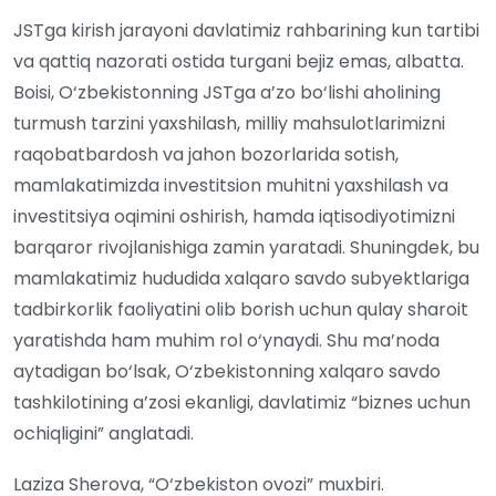
JSTga kirish jarayoni davlatimiz rahbarining kun tartibi
va qattiq nazorati ostida turgani bejiz emas, albatta.
Boisi, O‘zbekistonning JSTga a’zo bo‘lishi aholining
turmush tarzini yaxshilash, milliy mahsulotlarimizni
raqobatbardosh va jahon bozorlarida sotish,
mamlakatimizda investitsion muhitni yaxshilash va
investitsiya oqimini oshirish, hamda iqtisodiyotimizni
barqaror rivojlanishiga zamin yaratadi. Shuningdek, bu
mamlakatimiz hududida xalqaro savdo subyektlariga
tadbirkorlik faoliyatini olib borish uchun qulay sharoit
yaratishda ham muhim rol o‘ynaydi. Shu ma’noda
aytadigan bo‘lsak, O‘zbekistonning xalqaro savdo
tashkilotining a’zosi ekanligi, davlatimiz “biznes uchun
ochiqligini” anglatadi.
Laziza Sherova, “O‘zbekiston ovozi” muxbiri.