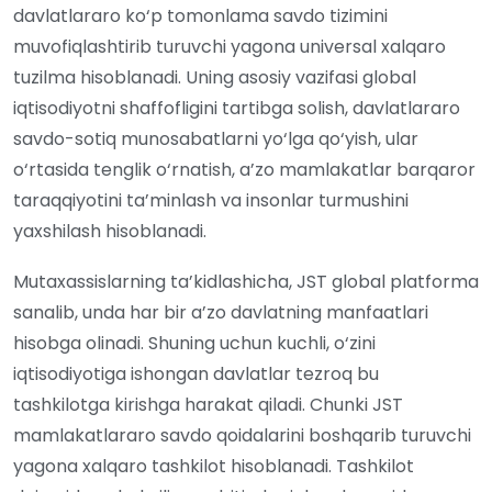
davlatlararo ko‘p tomonlama savdo tizimini
muvofiqlashtirib turuvchi yagona universal xalqaro
tuzilma hisoblanadi. Uning asosiy vazifasi global
iqtisodiyotni shaffofligini tartibga solish, davlatlararo
savdo-sotiq munosabatlarni yo‘lga qo‘yish, ular
o‘rtasida tenglik o‘rnatish, a’zo mamlakatlar barqaror
taraqqiyotini ta’minlash va insonlar turmushini
yaxshilash hisoblanadi.
Mutaxassislarning ta’kidlashicha, JST global platforma
sanalib, unda har bir a’zo davlatning manfaatlari
hisobga olinadi. Shuning uchun kuchli, o‘zini
iqtisodiyotiga ishongan davlatlar tezroq bu
tashkilotga kirishga harakat qiladi. Chunki JST
mamlakatlararo savdo qoidalarini boshqarib turuvchi
yagona xalqaro tashkilot hisoblanadi. Tashkilot