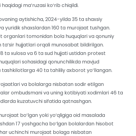
 haqidagi ma’ruzasi ko‘rib chiqildi.
vaning aytishicha, 2024-yilda 35 ta shaxsiy
y va yuridik shaxslardan 160 ta murojaat tushgan.
lat organlari tomonidan bola huquqlari va qonuniy
 ta’sir hujjatlari orqali munosabat bildirilgan.
8 ta xulosa va 6 ta sud hujjati ustidan protest
la huquqlari sohasidagi qonunchilikda mavjud
tashkilotlarga 40 ta tahliliy axborot yo‘llangan.
jaatlari va bolalarga nisbatan sodir etilgan
lalar ombudsmani va uning kotibiyati xodimlari 46 ta
sudlarda kuzatuvchi sifatida qatnashgan.
urojaat bo‘lgan yoki yo‘qligiga oid masalada
 yoshdan 17 yoshgacha bo‘lgan bolalardan hisobot
, har uchinchi murojaat bolaga nisbatan