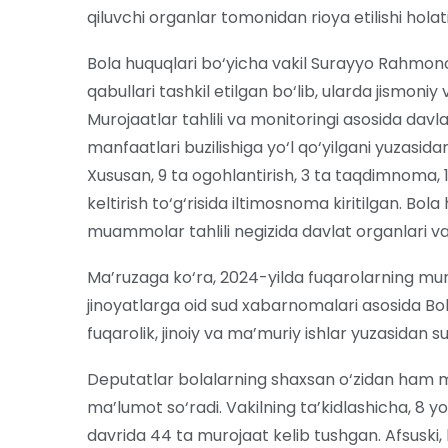
qiluvchi organlar tomonidan rioya etilishi holati
Bola huquqlari bo‘yicha vakil Surayyo Rahmono
qabullari tashkil etilgan bo‘lib, ularda jismoni
Murojaatlar tahlili va monitoringi asosida dav
manfaatlari buzilishiga yo‘l qo‘yilgani yuzasidan
Xususan, 9 ta ogohlantirish, 3 ta taqdimnoma, 1
keltirish to‘g‘risida iltimosnoma kiritilgan. Bo
muammolar tahlili negizida davlat organlari va 
Ma’ruzaga ko‘ra, 2024-yilda fuqarolarning muro
jinoyatlarga oid sud xabarnomalari asosida Bo
fuqarolik, jinoiy va ma’muriy ishlar yuzasidan 
Deputatlar bolalarning shaxsan o‘zidan ham m
ma’lumot so‘radi. Vakilning ta’kidlashicha, 8
davrida 44 ta murojaat kelib tushgan. Afsuski