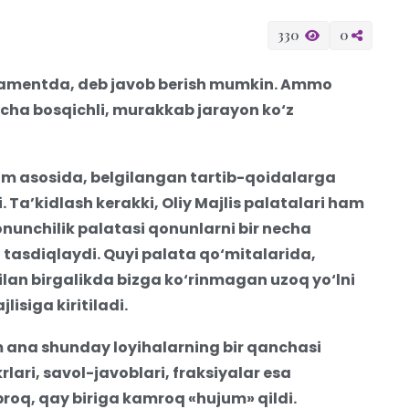
330
0
arlamentda, deb javob berish mumkin. Ammo
necha bosqichli, murakkab jarayon ko‘z
izm asosida, belgilangan tartib-qoidalarga
di. Ta’kidlash kerakki, Oliy Majlis palatalari ham
nunchilik palatasi qonunlarni bir necha
i tasdiqlaydi. Quyi palata qo‘mitalarida,
ilan birgalikda bizga ko‘rinmagan uzoq yo‘lni
isiga kiritiladi.
m ana shunday loyihalarning bir qanchasi
krlari, savol-javoblari, fraksiyalar esa
‘proq, qay biriga kamroq «hujum» qildi.