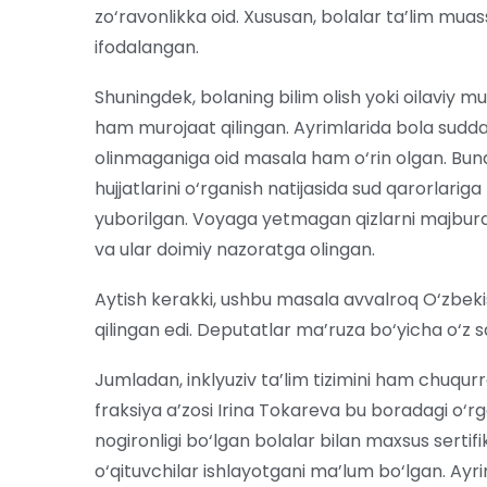
zo‘ravonlikka oid. Xususan, bolalar ta’lim mua
ifodalangan.
Shuningdek, bolaning bilim olish yoki oilaviy 
ham murojaat qilingan. Ayrimlarida bola sudda
olinmaganiga oid masala ham o‘rin olgan. Bun
hujjatlarini o‘rganish natijasida sud qarorlariga
yuborilgan. Voyaga yetmagan qizlarni majbura
va ular doimiy nazoratga olingan.
Aytish kerakki, ushbu masala avvalroq O‘zbeki
qilingan edi. Deputatlar ma’ruza bo‘yicha o‘z sav
Jumladan, inklyuziv ta’lim tizimini ham chuqurro
fraksiya a’zosi Irina Tokareva bu boradagi o‘rga
nogironligi bo‘lgan bolalar bilan maxsus serti
o‘qituvchilar ishlayotgani ma’lum bo‘lgan. Ayri