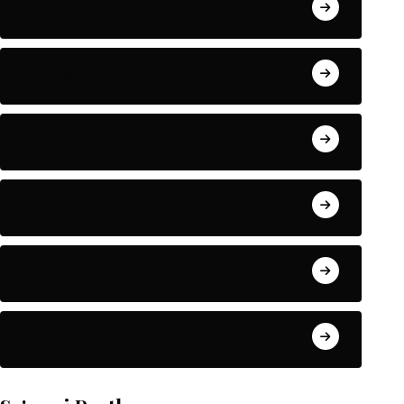
Partiya hayoti
San'at
Siyosat
Sport
Uncategorized
Videolar