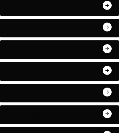
Arxiv
Fan Texnika
Fokus
Iqtisod
Markaziy Osiyo
O'zbekiston