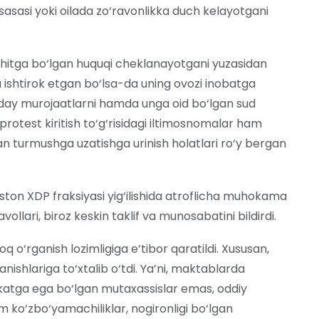
ssasasi yoki oilada zo‘ravonlikka duch kelayotgani
muhitga bo‘lgan huquqi cheklanayotgani yuzasidan
 ishtirok etgan bo‘lsa-da uning ovozi inobatga
day murojaatlarni hamda unga oid bo‘lgan sud
 protest kiritish to‘g‘risidagi iltimosnomalar ham
n turmushga uzatishga urinish holatlari ro‘y bergan
ston XDP fraksiyasi yig‘ilishida atroflicha muhokama
ollari, biroz keskin taklif va munosabatini bildirdi.
q o‘rganish lozimligiga e’tibor qaratildi. Xususan,
nishlariga to‘xtalib o‘tdi. Ya’ni, maktablarda
fikatga ega bo‘lgan mutaxassislar emas, oddiy
m ko‘zbo‘yamachiliklar, nogironligi bo‘lgan