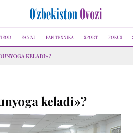
TISOD
SAN'AT
FAN TEXNIKA
SPORT
FOKUS
DUNYOGA KELADI»?
unyoga keladi»?