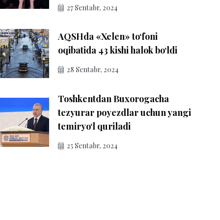
27 Sentabr, 2024
AQSHda «Xelen» to‘foni
oqibatida 43 kishi halok bo‘ldi
28 Sentabr, 2024
Toshkentdan Buxorogacha
tezyurar poyezdlar uchun yangi
temiryo‘l quriladi
25 Sentabr, 2024