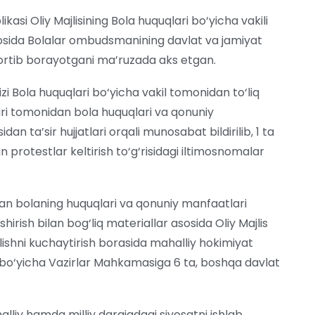
asi Oliy Majlisining Bola huquqlari bo‘yicha vakili
sosida Bolalar ombudsmanining davlat va jamiyat
 ortib borayotgani ma’ruzada aks etgan.
zi Bola huquqlari bo‘yicha vakil tomonidan to‘liq
ri tomonidan bola huquqlari va qonuniy
dan ta’sir hujjatlari orqali munosabat bildirilib, 1 ta
dan protestlar keltirish to‘g‘risidagi iltimosnomalar
n bolaning huquqlari va qonuniy manfaatlari
hirish bilan bog‘liq materiallar asosida Oliy Majlis
lishni kuchaytirish borasida mahalliy hokimiyat
i bo‘yicha Vazirlar Mahkamasiga 6 ta, boshqa davlat
lliy hamda milliy darajadagi siyosatni ishlab