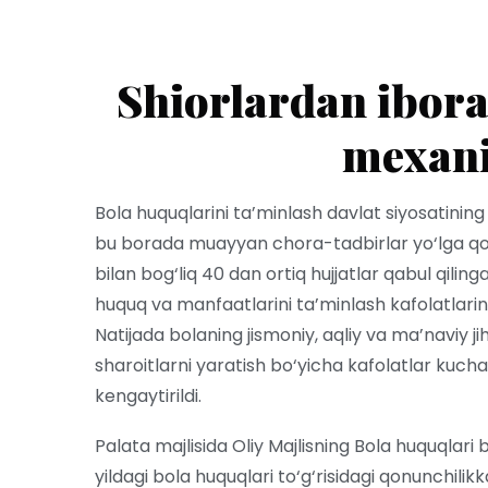
Shiorlardan iborat
mexan
Bola huquqlarini ta’minlash davlat siyosatinin
bu borada muayyan chora-tadbirlar yo‘lga qo‘y
bilan bog‘liq 40 dan ortiq hujjatlar qabul qilin
huquq va manfaatlarini ta’minlash kafolatlarini 
Natijada bolaning jismoniy, aqliy va ma’naviy ji
sharoitlarni yaratish bo‘yicha kafolatlar kuchay
kengaytirildi.
Palata majlisida Oliy Majlisning Bola huquqlar
yildagi bola huquqlari to‘g‘risidagi qonunchili