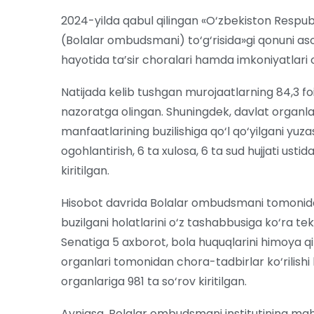
2024-yilda qabul qilingan «O‘zbekiston Respublik
(Bolalar ombudsmani) to‘g‘risida»gi qonuni a
hayotida ta’sir choralari hamda imkoniyatlari
Natijada kelib tushgan murojaatlarning 84,3 foi
nazoratga olingan. Shuningdek, davlat organla
manfaatlarining buzilishiga qo‘l qo‘yilgani yuzasi
ogohlantirish, 6 ta xulosa, 6 ta sud hujjati usti
kiritilgan.
Hisobot davrida Bolalar ombudsmani tomonida
buzilgani holatlarini o‘z tashabbusiga ko‘ra teks
Senatiga 5 axborot, bola huquqlarini himoya qi
organlari tomonidan chora-tadbirlar ko‘rilish
organlariga 981 ta so‘rov kiritilgan.
Ayniqsa, Bolalar ombudsmani institutining maha