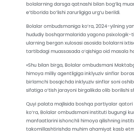
bolalarning darsga qatnashi bilan bog‘liq 
e’tiborida bo‘lishi zarurligiga urg‘u berildi.
Bolalar ombudsmaniga ko‘ra, 2024-yilning yanv
hududiy boshqarmalarida yagona psixologik-tib
ularning bergan xulosasi asosida bolalarni ixti
tartibdagi muassasada o‘qishiga oid masala hal 
«Shu bilan birga, Bolalar ombudsmani Maktabg
himoya milliy agentligiga inklyuziv sinflar borasi
birlamchi bosqichda inklyuziv sinflar soni oshi
sifatiga o‘tish jarayoni birgalikda olib borilishi
Quyi palata majlisida boshqa partiyalar qatori X
ko‘ra, Bolalar ombudsmani instituti bugungi kun
manfaatlarini ishonchli himoya qilishning insti
takomillashtirishda muhim ahamiyat kasb et