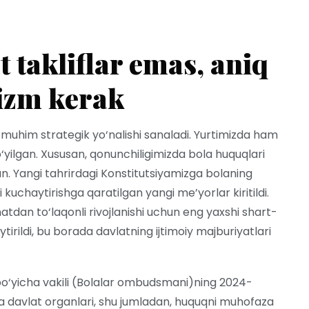
 takliflar emas, aniq
izm kerak
g muhim strategik yo‘nalishi sanaladi. Yurtimizda ham
ilgan. Xususan, qonunchiligimizda bola huquqlari
gan. Yangi tahrirdagi Konstitutsiyamizga bolaning
kuchaytirishga qaratilgan yangi me’yorlar kiritildi.
hatdan to‘laqonli rivojlanishi uchun eng yaxshi shart-
tirildi, bu borada davlatning ijtimoiy majburiyatlari
i bo‘yicha vakili (Bolalar ombudsmani)ning 2024-
kka davlat organlari, shu jumladan, huquqni muhofaza