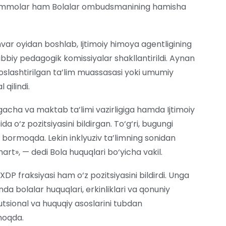
muammolar ham Bolalar ombudsmanining hamisha
ar oyidan boshlab, Ijtimoiy himoya agentligining
biy pedagogik komissiyalar shakllantirildi. Aynan
soslashtirilgan ta’lim muassasasi yoki umumiy
qilindi.
acha va maktab ta’limi vazirligiga hamda Ijtimoiy
da o‘z pozitsiyasini bildirgan. To‘g‘ri, bugungi
b bormoqda. Lekin inklyuziv ta’limning sonidan
 shart», — dedi Bola huquqlari bo‘yicha vakil.
DP fraksiyasi ham o‘z pozitsiyasini bildirdi. Unga
da bolalar huquqlari, erkinliklari va qonuniy
tutsional va huquqiy asoslarini tubdan
moqda.