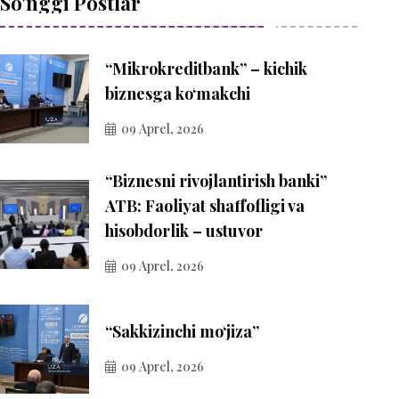
So'nggi Postlar
“Mikrokreditbank” – kichik
biznesga ko‘makchi
09 Aprel, 2026
“Biznesni rivojlantirish banki”
ATB: Faoliyat shaffofligi va
hisobdorlik – ustuvor
09 Aprel, 2026
“Sakkizinchi mo‘jiza”
09 Aprel, 2026