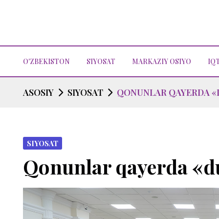
O'ZBEKISTON
SIYOSAT
MARKAZIY OSIYO
IQ
ASOSIY
SIYOSAT
QONUNLAR QAYERDA «
SIYOSAT
Qonunlar qayerda «d