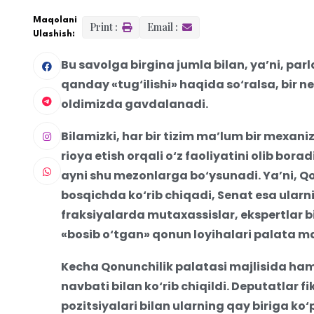
Maqolani
Print :
Email :
Ulashish:
Bu savolga birgina jumla bilan, ya’ni, p
qanday «tug‘ilishi» haqida so‘ralsa, bir 
oldimizda gavdalanadi.
Bilamizki, har bir tizim ma’lum bir mexan
rioya etish orqali o‘z faoliyatini olib bora
ayni shu mezonlarga bo‘ysunadi. Ya’ni, Qo
bosqichda ko‘rib chiqadi, Senat esa ularn
fraksiyalarda mutaxassislar, ekspertlar b
«bosib o‘tgan» qonun loyihalari palata majl
Kecha Qonunchilik palatasi majlisida ha
navbati bilan ko‘rib chiqildi. Deputatlar fi
pozitsiyalari bilan ularning qay biriga ko