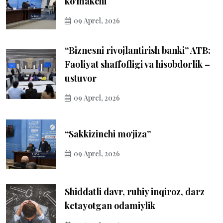
ko‘makchi
09 Aprel, 2026
“Biznesni rivojlantirish banki” ATB:
Faoliyat shaffofligi va hisobdorlik –
ustuvor
09 Aprel, 2026
“Sakkizinchi mo‘jiza”
09 Aprel, 2026
Shiddatli davr, ruhiy inqiroz, darz
ketayotgan odamiylik