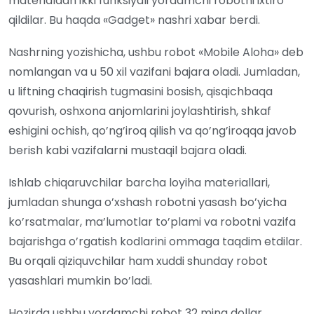
materialdan ikki funksiyali yordamchi robotni ixtiro
qildilar. Bu haqda «Gadget» nashri xabar berdi.
Nashrning yozishicha, ushbu robot «Mobile Aloha» deb
nomlangan va u 50 xil vazifani bajara oladi. Jumladan,
u liftning chaqirish tugmasini bosish, qisqichbaqa
qovurish, oshxona anjomlarini joylashtirish, shkaf
eshigini ochish, qo’ng’iroq qilish va qo’ng’iroqqa javob
berish kabi vazifalarni mustaqil bajara oladi.
Ishlab chiqaruvchilar barcha loyiha materiallari,
jumladan shunga o’xshash robotni yasash bo’yicha
ko’rsatmalar, ma’lumotlar to’plami va robotni vazifa
bajarishga o’rgatish kodlarini ommaga taqdim etdilar.
Bu orqali qiziquvchilar ham xuddi shunday robot
yasashlari mumkin bo’ladi.
Hozirda ushbu yordamchi robot 32 ming dollar