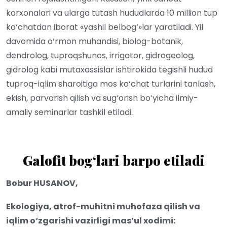
korxonalari va ularga tutash hududlarda 10 million tup
ko‘chatdan iborat «yashil belbog‘»lar yaratiladi. Yil
davomida o‘rmon muhandisi, biolog-botanik,
dendrolog, tuproqshunos, irrigator, gidrogeolog,
gidrolog kabi mutaxassislar ishtirokida tegishli hudud
tuproq-iqlim sharoitiga mos ko‘chat turlarini tanlash,
ekish, parvarish qilish va sug‘orish bo‘yicha ilmiy-
amaliy seminarlar tashkil etiladi.
Galofit bog
‘lari barpo etiladi
Bobur HUSANOV,
Ekologiya, atrof-muhitni muhofaza qilish va
iqlim o‘zgarishi vazirligi mas’ul xodimi: