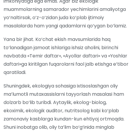
imkoniyatiga ega emas. Agar biz ekologik
muammolarning samarador yechimlarini amaliyotga
yo‘naltirsak, o‘z-o‘zidan juda ko‘plab ijtimoiy
masalalarda ham yangi qadamlarni qo‘ygan bo‘lamiz.
Yana bir jihat. Ko‘chat ekish mavsumlarida haq
to‘lanadigan jamoat ishlariga ishsiz aholini, birinchi
navbatda «Temir daftar», «Ayollar daftari» va «Yoshlar
daftari»ga kiritilgan fuqarolarni faol jalb etishga e’tibor
qaratiladi.
Shuningdek, ekologiya sohasiga ixtisoslashgan oliy
ma’lumotli mutaxassislarni tayyorlash masalasi ham
dolzarb bo‘lib turibdi. Aytaylik, ekolog-biolog,
ekoximik, ekologik auditor, nutritsolog kabi ko‘plab
zamonaviy kasblarga kundan-kun ehtiyoj ortmoqda.
Shuni inobatga olib, oliy ta’lim bo‘g‘inida minglab