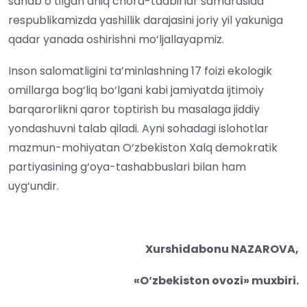
sanab o‘tilgan aniq chora-tadbirlar samarasida
respublikamizda yashillik darajasini joriy yil yakuniga
qadar yanada oshirishni mo‘ljallayapmiz.
Inson salomatligini ta’minlashning 17 foizi ekologik
omillarga bog‘liq bo‘lgani kabi jamiyatda ijtimoiy
barqarorlikni qaror toptirish bu masalaga jiddiy
yondashuvni talab qiladi. Ayni sohadagi islohotlar
mazmun-mohiyatan O‘zbekiston Xalq demokratik
partiyasining g‘oya-tashabbuslari bilan ham
uyg‘undir.
Xurshidabonu NAZAROVA,
«O‘zbekiston ovozi» muxbiri.