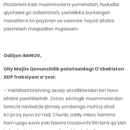
ifloslanishi kabi muammolarni yumshatish, hududlar
qiyofasini go‘zallashtirish, yashillikka burkangan
manzillarni ko‘paytirish va odamlar hayoti sifatini
yaxshilash maqsadlari mujassam.
Odiljon IMINOV,
Oliy Majlis Qonunchilik palatasidagi O
‘zbekiston
XDP fraksiyasi a’zosi:
– Yashillashtirishning asosiy afzalliklaridan biri havo
sifatini yaxshilashdir. Zotan, ekologik muammolardan
birinchi navbatda ijtimoiy yordamga muhtoj aholi
ko‘proq ziyon ko‘radi. Chunki, oddiy misol, hamma
ham uyiga suvni yoki havoni tozalovchi filtrlarni qo‘yish