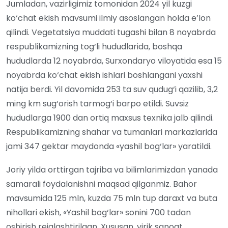
Jumladan, vazirligimiz tomonidan 2024 yil kuzgi
ko‘chat ekish mavsumi ilmiy asoslangan holda e’lon
qilindi. Vegetatsiya muddati tugashi bilan 8 noyabrda
respublikamizning tog‘li hududlarida, boshqa
hududlarda 12 noyabrda, Surxondaryo viloyatida esa 15
noyabrda ko‘chat ekish ishlari boshlangani yaxshi
natija berdi. Yil davomida 253 ta suv qudug‘i qazilib, 3,2
ming km sug‘orish tarmog‘i barpo etildi. Suvsiz
hududlarga 1900 dan ortiq maxsus texnika jalb qilindi.
Respublikamizning shahar va tumanlari markazlarida
jami 347 gektar maydonda «yashil bog‘lar» yaratildi.
Joriy yilda orttirgan tajriba va bilimlarimizdan yanada
samarali foydalanishni maqsad qilganmiz. Bahor
mavsumida 125 mln, kuzda 75 mln tup daraxt va buta
nihollari ekish, «Yashil bog‘lar» sonini 700 tadan
oshirish rejalashtirilgan. Xususan, yirik sanoat