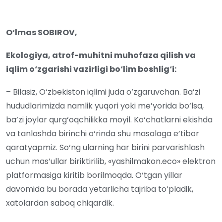
O
‘lmas SOBIROV,
Ekologiya, atrof-muhitni muhofaza qilish va
iqlim o‘zgarishi vazirligi bo‘lim boshlig‘i:
– Bilasiz, O‘zbekiston iqlimi juda o‘zgaruvchan. Ba’zi
hududlarimizda namlik yuqori yoki me’yorida bo‘lsa,
ba’zi joylar qurg‘oqchilikka moyil. Ko‘chatlarni ekishda
va tanlashda birinchi o‘rinda shu masalaga e’tibor
qaratyapmiz. So‘ng ularning har birini parvarishlash
uchun mas’ullar biriktirilib, «yashilmakon.eco» elektron
platformasiga kiritib borilmoqda. O‘tgan yillar
davomida bu borada yetarlicha tajriba to‘pladik,
xatolardan saboq chiqardik.