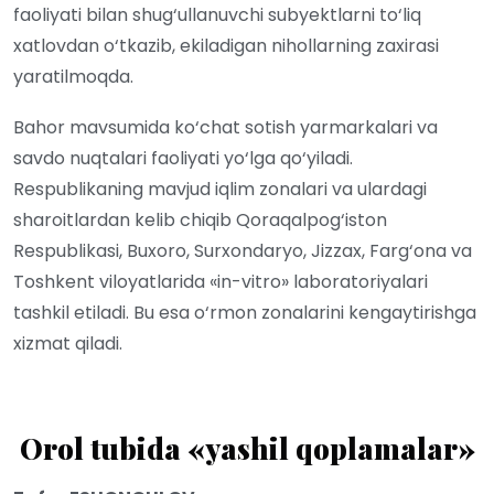
faoliyati bilan shug‘ullanuvchi subyektlarni to‘liq
xatlovdan o‘tkazib, ekiladigan nihollarning zaxirasi
yaratilmoqda.
Bahor mavsumida ko‘chat sotish yarmarkalari va
savdo nuqtalari faoliyati yo‘lga qo‘yiladi.
Respublikaning mavjud iqlim zonalari va ulardagi
sharoitlardan kelib chiqib Qoraqalpog‘iston
Respublikasi, Buxoro, Surxondaryo, Jizzax, Farg‘ona va
Toshkent viloyatlarida «in-vitro» laboratoriyalari
tashkil etiladi. Bu esa o‘rmon zonalarini kengaytirishga
xizmat qiladi.
Orol tubida
«yashil qoplamalar»