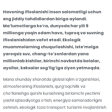
Havoning ifloslanishi inson salomatligi uchun
eng jiddiy tahdidlardan biriga aylandi.
Ma
’lumotlarga ko‘ra, dunyoda har yili 9
millionga yaqin odam havo, tuproq va suvning
ifloslanishidan vafot etadi. Ekologik
muammolarning chuqurlashishi, iste’molga
yaroqsiz suv, chang-to‘zonlardan yana
millionlab kishilar, birinchi navbatda bolalar,
ayollar, keksalar sog‘lig‘iga ziyon yetmoqda.
Mana shunday sharoitda global iqlim o‘zgarishlari,
atmosferaning ifloslanishi, qurg‘oqchilik va
cho‘llanishga qarshi kurashning birlamchi yechimi
yashil iqtisodiyotga o‘tish, energiya samaradorligini
oshirish, ekologik toza transport turlarini rivojlantirish