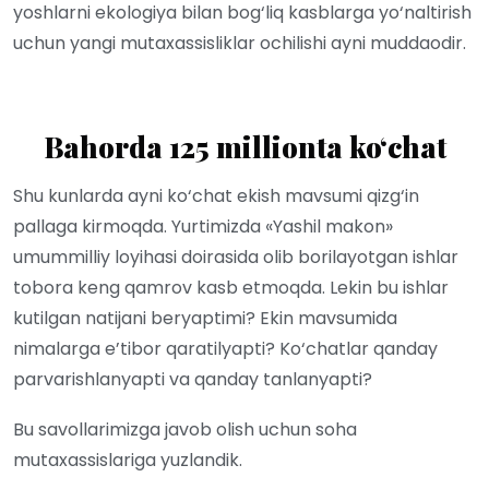
yoshlarni ekologiya bilan bog‘liq kasblarga yo‘naltirish
uchun yangi mutaxassisliklar ochilishi ayni muddaodir.
Bahorda 125 millionta ko
‘chat
Shu kunlarda ayni ko‘chat ekish mavsumi qizg‘in
pallaga kirmoqda. Yurtimizda «Yashil makon»
umummilliy loyihasi doirasida olib borilayotgan ishlar
tobora keng qamrov kasb etmoqda. Lekin bu ishlar
kutilgan natijani beryaptimi? Ekin mavsumida
nimalarga e’tibor qaratilyapti? Ko‘chatlar qanday
parvarishlanyapti va qanday tanlanyapti?
Bu savollarimizga javob olish uchun soha
mutaxassislariga yuzlandik.