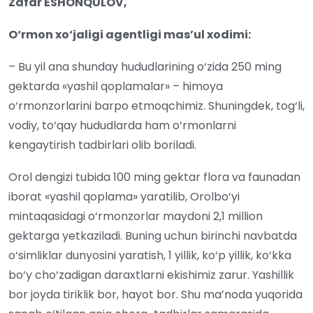
Zafar ESHONQULOV,
O‘rmon xo‘jaligi agentligi mas’ul xodimi:
– Bu yil ana shunday hududlarining o‘zida 250 ming
gektarda «yashil qoplamalar» – himoya
o‘rmonzorlarini barpo etmoqchimiz. Shuningdek, tog‘li,
vodiy, to‘qay hududlarda ham o‘rmonlarni
kengaytirish tadbirlari olib boriladi.
Orol dengizi tubida 100 ming gektar flora va faunadan
iborat «yashil qoplama» yaratilib, Orolbo‘yi
mintaqasidagi o‘rmonzorlar maydoni 2,1 million
gektarga yetkaziladi. Buning uchun birinchi navbatda
o‘simliklar dunyosini yaratish, 1 yillik, ko‘p yillik, ko‘kka
bo‘y cho‘zadigan daraxtlarni ekishimiz zarur. Yashillik
bor joyda tiriklik bor, hayot bor. Shu ma’noda yuqorida