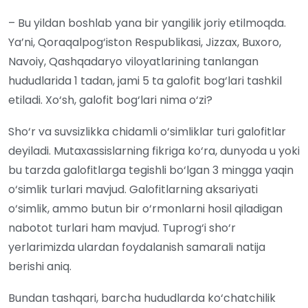
– Bu yildan boshlab yana bir yangilik joriy etilmoqda.
Ya’ni, Qoraqalpog‘iston Respublikasi, Jizzax, Buxoro,
Navoiy, Qashqadaryo viloyatlarining tanlangan
hududlarida 1 tadan, jami 5 ta galofit bog‘lari tashkil
etiladi. Xo‘sh, galofit bog‘lari nima o‘zi?
Sho‘r va suvsizlikka chidamli o‘simliklar turi galofitlar
deyiladi. Mutaxassislarning fikriga ko‘ra, dunyoda u yoki
bu tarzda galofitlarga tegishli bo‘lgan 3 mingga yaqin
o‘simlik turlari mavjud. Galofitlarning aksariyati
o‘simlik, ammo butun bir o‘rmonlarni hosil qiladigan
nabotot turlari ham mavjud. Tuprog‘i sho‘r
yerlarimizda ulardan foydalanish samarali natija
berishi aniq.
Bundan tashqari, barcha hududlarda ko‘chatchilik