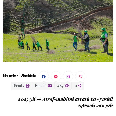
Maqolani Ulashish:
Print :
Email :
487
0
2025 yil
— Atrof-muhitni asrash va «yashil
iqtisodiyot» yili