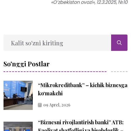
«O‘zbekiston ovozi», 12.3.2025, №10
So'nggi Postlar
“Mikrokreditbank” – kichik biznesga
ko‘makchi
09 Aprel, 2026
“Biznesni rivojlantirish banki” ATB:
Faoliyat shaffofligi va hisobdorlik –