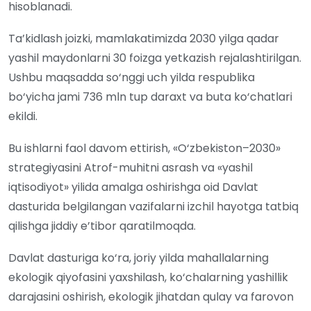
hisoblanadi.
Ta’kidlash joizki, mamlakatimizda 2030 yilga qadar
yashil maydonlarni 30 foizga yetkazish rejalashtirilgan.
Ushbu maqsadda so‘nggi uch yilda respublika
bo‘yicha jami 736 mln tup daraxt va buta ko‘chatlari
ekildi.
Bu ishlarni faol davom ettirish, «O‘zbekiston–2030»
strategiyasini Atrof-muhitni asrash va «yashil
iqtisodiyot» yilida amalga oshirishga oid Davlat
dasturida belgilangan vazifalarni izchil hayotga tatbiq
qilishga jiddiy e’tibor qaratilmoqda.
Davlat dasturiga ko‘ra, joriy yilda mahallalarning
ekologik qiyofasini yaxshilash, ko‘chalarning yashillik
darajasini oshirish, ekologik jihatdan qulay va farovon