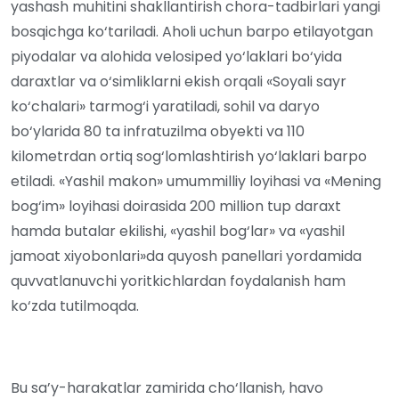
yashash muhitini shakllantirish chora-tadbirlari yangi
bosqichga ko‘tariladi. Aholi uchun barpo etilayotgan
piyodalar va alohida velosiped yo‘laklari bo‘yida
daraxtlar va o‘simliklarni ekish orqali «Soyali sayr
ko‘chalari» tarmog‘i yaratiladi, sohil va daryo
bo‘ylarida 80 ta infratuzilma obyekti va 110
kilometrdan ortiq sog‘lomlashtirish yo‘laklari barpo
etiladi. «Yashil makon» umummilliy loyihasi va «Mening
bog‘im» loyihasi doirasida 200 million tup daraxt
hamda butalar ekilishi, «yashil bog‘lar» va «yashil
jamoat xiyobonlari»da quyosh panellari yordamida
quvvatlanuvchi yoritkichlardan foydalanish ham
ko‘zda tutilmoqda.
Bu sa’y-harakatlar zamirida cho‘llanish, havo