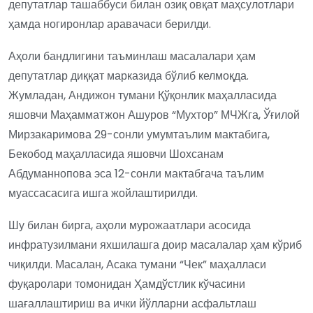
депутатлар ташаббуси билан озиқ овқат маҳсулотлари
ҳамда ногиронлар аравачаси берилди.
Аҳоли бандлигини таъминлаш масалалари ҳам
депутатлар диққат марказида бўлиб келмоқда.
Жумладан, Андижон тумани Қўқонлик маҳалласида
яшовчи Маҳамматжон Ашуров “Мухтор” МЧЖга, Ўғилой
Мирзакаримова 29-сонли умумтаълим мактабига,
Бекобод маҳалласида яшовчи Шохсанам
Абдуманнопова эса 12-сонли мактабгача таълим
муассасасига ишга жойлаштирилди.
Шу билан бирга, аҳоли мурожаатлари асосида
инфратузилмани яхшилашга доир масалалар ҳам кўриб
чиқилди. Масалан, Асака тумани “Чек” маҳалласи
фуқаролари томонидан Ҳамдўстлик кўчасини
шағаллаштириш ва ички йўлларни асфальтлаш