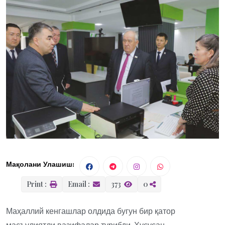
Мақолани Улашиш:
Print :
Email :
373
0
Маҳаллий кенгашлар олдида бугун бир қатор