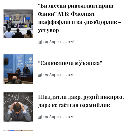
“Бизнесни ривожлантириш
банки” АТБ: Фаолият
шаффофлиги ва ҳисобдорлик –
устувор
09 Апрель, 2026
“Саккизинчи мўъжиза”
09 Апрель, 2026
Шиддатли давр, руҳий инқироз,
дарз кетаётган одамийлик
09 Апрель, 2026