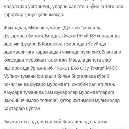
масалалар ўрганилиб, уларни ҳал этиш бўйича тегишли
қарорлар қабул қилинмоқда.
Жумладан, Мўйноқ тумани “Дўстлик” маҳалла
фуқаролар йиғини, Бердақ кўчаси 15-уй 18-хонадонда
яшовчи фуқаро В.Комекова томонидан ўз уйида
яшамаслигига қарамасдан чиқинди пули ҳисоблангани
юзасидан мурожаат қилинган. Масала депутатлар
иштирокида ўрганилиб, “Nukus Eko City Trans” МЧЖ
Мўйноқ тумани филиали билан биргаликда кўриб
чиқилган ва фуқаро мурожаати ижобий ҳал этилган.
Амударё туманида ҳам фуқаролар мурожаатларига
ижобий ечимлар топилиб, қатор ижтимоий муаммолар
бартараф бўлган.
Умуман олганда, маҳаллий Кенгашларда партия