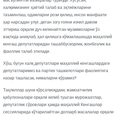
масъулиятли вазифалар турибди. Хусусан,
халқимизнинг ҳаётий талаб ва эҳтиёжларини
таъминлаш, одамларни рози қилиш, инсон манфаати
ҳар нарсадан улуғ, деган эзгу ғояни изчил давом
эттириш орқали дуч келинаётган муаммоларни ўз
вақтида аниқлаб, ҳал қилишга кўмаклашишда маҳаллий
кенгаш депутатларидан ташаббускорлик, жонбозлик ва
фаоллик талаб этилади.
Хўш, бугун халқ депутатлари маҳаллий кенгашлардаги
депутатларимиз ва партия ташкилотлари фаолиятига
назар ташласак, нималарни кўрамиз?
Таҳлиллар шуни кўрсатмоқдаки, жамоатчилик
қабулхоналари орқали келиб тушган мурожаатлар,
депутатлик сўровлари ҳамда маҳаллий Кенгашлар
сессияларида кўтарилаётган долзарб масалалар орқали