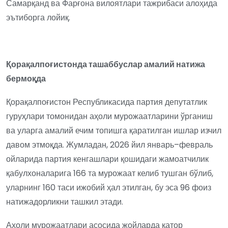
Самарқанд ва Фарғона вилоятлари тажрибаси алоҳида
эътиборга лойиқ.
Қорақалпоғистонда ташаббуслар амалий натижа
бермоқда
Қорақалпоғистон Республикасида партия депутатлик
гуруҳлари томонидан аҳоли мурожаатларини ўрганиш
ва уларга амалий ечим топишга қаратилган ишлар изчил
давом этмоқда. Жумладан, 2026 йил январь–февраль
ойларида партия кенгашлари қошидаги жамоатчилик
қабулхоналарига 166 та мурожаат келиб тушган бўлиб,
уларнинг 160 таси ижобий ҳал этилган, бу эса 96 фоиз
натижадорликни ташкил этади.
Аҳоли мурожаатлари асосида жойларда қатор