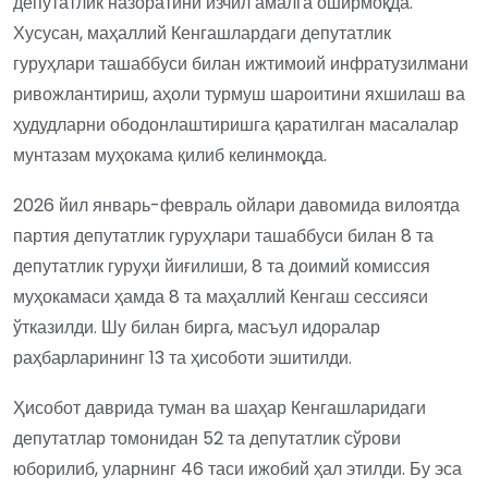
депутатлик назоратини изчил амалга оширмоқда.
Хусусан, маҳаллий Кенгашлардаги депутатлик
гуруҳлари ташаббуси билан ижтимоий инфратузилмани
ривожлантириш, аҳоли турмуш шароитини яхшилаш ва
ҳудудларни ободонлаштиришга қаратилган масалалар
мунтазам муҳокама қилиб келинмоқда.
2026 йил январь-февраль ойлари давомида вилоятда
партия депутатлик гуруҳлари ташаббуси билан 8 та
депутатлик гуруҳи йиғилиши, 8 та доимий комиссия
муҳокамаси ҳамда 8 та маҳаллий Кенгаш сессияси
ўтказилди. Шу билан бирга, масъул идоралар
раҳбарларининг 13 та ҳисоботи эшитилди.
Ҳисобот даврида туман ва шаҳар Кенгашларидаги
депутатлар томонидан 52 та депутатлик сўрови
юборилиб, уларнинг 46 таси ижобий ҳал этилди. Бу эса