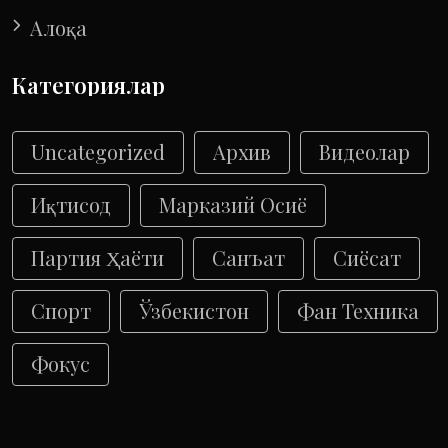
Алоқа
Категориялар
Uncategorized
Архив
Видеолар
Иқтисод
Марказий Осиё
Партия Ҳаёти
Санъат
Сиёсат
Спорт
Ўзбекистон
Фан Техника
Фокус