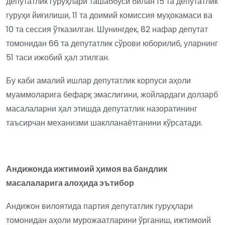
депутатлик гуруҳлари ташаббуси билан 15 та депутатлик
гуруҳи йиғилиши, 11 та доимий комиссия муҳокамаси ва
10 та сессия ўтказилган. Шунингдек, 82 нафар депутат
томонидан 66 та депутатлик сўрови юборилиб, уларнинг
51 таси ижобий ҳал этилган.
Бу каби амалий ишлар депутатлик корпуси аҳоли
муаммоларига бефарқ эмаслигини, жойлардаги долзарб
масалаларни ҳал этишда депутатлик назоратининг
таъсирчан механизми шаклланаётганини кўрсатади.
А
ндижонда ижтимоий ҳимоя ва бандлик
масалаларига алоҳида эътибор
Андижон вилоятида партия депутатлик гуруҳлари
томонидан аҳоли мурожаатларини ўрганиш, ижтимоий