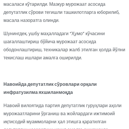
масаласи кўтарилди. Мазкур мурожаат асосида
депутатлик сўрови тегишли ташкилотларга юборилиб,
масала назоратга олинди.
Шунингдек, ушбу маҳалладаги “Ҳумо” кўчасини
шағаллаштириш бўйича мурожаат асосида
ободонлаштириш, техникалар жалб этилган ҳолда йўлни
текислаш ишлари амалга оширилди.
Н
авоийда депутатлик сўровлари орқали
инфратузилма яхшиланмоқда
Навоий вилоятида партия депутатлик гуруҳлари аҳоли
мурожаатларини ўрганиш ва жойлардаги ижтимоий
иқтисодий муаммоларни ҳал этишга қаратилган