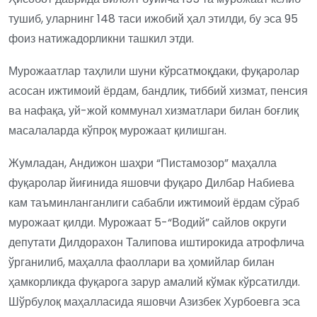
тушиб, уларнинг 148 таси ижобий ҳал этилди, бу эса 95
фоиз натижадорликни ташкил этди.
Мурожаатлар таҳлили шуни кўрсатмоқдаки, фуқаролар
асосан ижтимоий ёрдам, бандлик, тиббий хизмат, пенсия
ва нафақа, уй-жой коммунал хизматлари билан боғлиқ
масалаларда кўпроқ мурожаат қилишган.
Жумладан, Андижон шаҳри “Пистамозор” маҳалла
фуқаролар йиғинида яшовчи фуқаро Дилбар Набиева
кам таъминланганлиги сабабли ижтимоий ёрдам сўраб
мурожаат қилди. Мурожаат 5-“Водий” сайлов округи
депутати Дилдорахон Талипова иштирокида атрофлича
ўрганилиб, маҳалла фаоллари ва ҳомийлар билан
ҳамкорликда фуқарога зарур амалий кўмак кўрсатилди.
Шўрбулоқ маҳалласида яшовчи Азизбек Хурбоевга эса