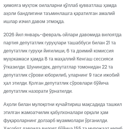
ҳимояга муҳтож оилаларни қўллаб қувватлаш ҳамда
аҳоли бандлигини таъминлашга қаратилган амалий
ишлар изчил давом этмоқда.
2026 йил январь-февраль ойлари давомида вилоятда
партия депутатлик гуруҳлари ташаббуси билан 21 та
депутатлик гуруҳи йиғилиши, 6 та доимий комиссия
муҳокамаси ҳамда 8 та маҳаллий Кенгаш сессияси
ўтказилди. Шунингдек, депутатлар томонидан 22 та
депутатлик сўрови юборилиб, уларнинг 9 таси ижобий
ҳал этилди. Қолган депутатлик сўровлари бўйича
депутатлик назорати ўрнатилди.
Аҳоли билан мулоқотни кучайтириш мақсадида ташкил
этилган жамоатчилик қабулхоналари орқали ҳам
фуқароларнинг долзарб муаммолари ўрганилди.
Ҳисобот даврида вилоят бўйича 155 та мурожаат келиб