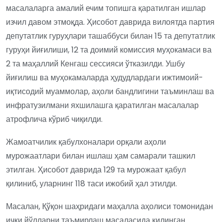
масалаларга амалий ечим топишга қаратилган ишлар
изчил давом этмоқда. Ҳисобот даврида вилоятда партия
депутатлик гуруҳлари ташаббуси билан 15 та депутатлик
гуруҳи йиғилиши, 12 та доимий комиссия муҳокамаси ва
2 та маҳаллий Кенгаш сессияси ўтказилди. Ушбу
йиғилиш ва муҳокамаларда ҳудудлардаги ижтимоий-
иқтисодий муаммолар, аҳоли бандлигини таъминлаш ва
инфратузилмани яхшилашга қаратилган масалалар
атрофлича кўриб чиқилди.
Жамоатчилик қабулхоналари орқали аҳоли
мурожаатлари билан ишлаш ҳам самарали ташкил
этилган. Ҳисобот даврида 129 та мурожаат қабул
қилиниб, уларнинг 118 таси ижобий ҳал этилди.
Масалан, Қўқон шаҳридаги маҳалла аҳолиси томонидан
ички йўлларни таъмирлаш масаласида қилинган