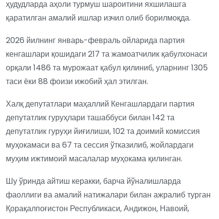
ҳудудларда аҳоли турмуш шароитини яхшилашга
қаратилган амалий ишлар изчил олиб борилмоқда.
2026 йилнинг январь-февраль ойларида партия
кенгашлари қошидаги 217 та жамоатчилик қабулхонаси
орқали 1486 та мурожаат қабул қилиниб, уларнинг 1305
таси ёки 88 фоизи ижобий ҳал этилган.
Халқ депутатлари маҳаллий Кенгашлардаги партия
депутатлик гуруҳлари ташаббуси билан 142 та
депутатлик гуруҳи йиғилиши, 102 та доимий комиссия
муҳокамаси ва 67 та сессия ўтказилиб, жойлардаги
муҳим ижтимоий масалалар муҳокама қилинган.
Шу ўринда айтиш керакки, барча йўналишларда
фаоллиги ва амалий натижалари билан ажралиб турган
Қорақалпоғистон Республикаси, Андижон, Навоий,