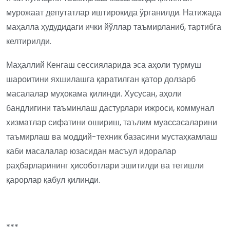
мурожаат депутатлар иштирокида ўрганилди. Натижада
маҳалла ҳудудидаги ички йўллар таъмирланиб, тартибга
келтирилди.
Маҳаллий Кенгаш сессияларида эса аҳоли турмуш
шароитини яхшилашга қаратилган қатор долзарб
масалалар муҳокама қилинди. Хусусан, аҳоли
бандлигини таъминлаш дастурлари ижроси, коммунал
хизматлар сифатини ошириш, таълим муассасаларини
таъмирлаш ва моддий-техник базасини мустаҳкамлаш
каби масалалар юзасидан масъул идоралар
раҳбарларининг ҳисоботлари эшитилди ва тегишли
қарорлар қабул қилинди.
***