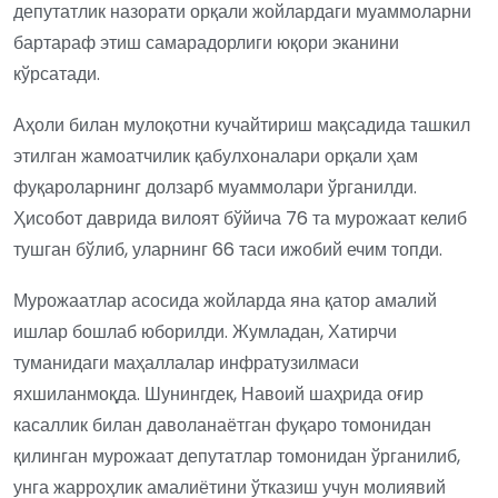
депутатлик назорати орқали жойлардаги муаммоларни
бартараф этиш самарадорлиги юқори эканини
кўрсатади.
Аҳоли билан мулоқотни кучайтириш мақсадида ташкил
этилган жамоатчилик қабулхоналари орқали ҳам
фуқароларнинг долзарб муаммолари ўрганилди.
Ҳисобот даврида вилоят бўйича 76 та мурожаат келиб
тушган бўлиб, уларнинг 66 таси ижобий ечим топди.
Мурожаатлар асосида жойларда яна қатор амалий
ишлар бошлаб юборилди. Жумладан, Хатирчи
туманидаги маҳаллалар инфратузилмаси
яхшиланмоқда. Шунингдек, Навоий шаҳрида оғир
касаллик билан даволанаётган фуқаро томонидан
қилинган мурожаат депутатлар томонидан ўрганилиб,
унга жарроҳлик амалиётини ўтказиш учун молиявий