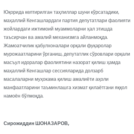
Юқорида келтирилган таҳлиллар шуни кўрсатадики,
маҳаллий Кенгашлардаги партия депутатлари фаолияти
жойлардаги ижтимоий муаммоларни ҳал этишда
таъсирчан ва амалий механизмга айланмоқда.
Жамоатчилик қабулхоналари орқали фуқаролар
мурожаатларини ўрганиш, депутатлик сўровлари орқали
масъул идоралар фаолиятини назорат қилиш ҳамда
маҳаллий Кенгашлар сессияларида долзарб
масалаларни муҳокама қилиш амалиёти аҳоли
манфаатларини таъминлашга хизмат қилаётгани яққол
намоён бўлмоқда.
Сирожиддин ШОНАЗАРОВ,