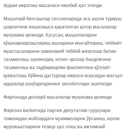
ёрдам ажратиш масаласи ижобий ҳал этилди.
Маҳаллий Кенгашлар сессияларида эса аҳоли турмуш
шароитини яхшилашга қаратилган қатор масалалар
муҳокама қилинди. Хусусан, маҳаллаларни
кўкаламзорлаштириш ишларини кенгайтириш, тиббиёт
муассасаларини замонавий тиббий жиҳозлар билан
таъминлаш, шунингдек, хотин-қизлар бандлигини
таъминлаш ва тадбиркорлик фаолиятини қўллаб-
қувватлаш бўйича дастурлар ижроси юзасидан масъул
идоралар раҳбарларининг ҳисоботлари эшитилди.
Фарғонада долзарб масалалар муҳокама қилинди
Фарғона вилоятида партия депутатлик гуруҳлари
томонидан жойлардаги муаммоларни ўрганиш, аҳоли
мурожаатларини тезкор ҳал этиш ва ижтимоий