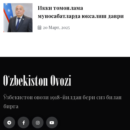
Икки томонлама
муносабатларда юксалиш даври
20 Март, 2025
Ўзбекистон овози 1918-йилдан бери сиз билан
бирга